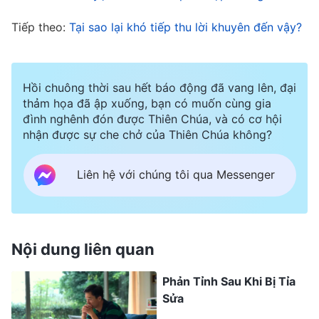
vậy. Nhưng những gì chị nói đều đúng. Khi thấy
Tiếp theo:
Tại sao lại khó tiếp thu lời khuyên đến vậy?
ra vấn đề của ai đó, chị dám nói thẳng với họ;
không sợ làm phật lòng ai. Chị thấy đó là sự
công chính. Sao như thế lại trở thành kìm hãm
Hồi chuông thời sau hết báo động đã vang lên, đại
mọi người và có nhân tính xấu? Từ khi lãnh đạo
thảm họa đã ập xuống, bạn có muốn cùng gia
đình nghênh đón được Thiên Chúa, và có cơ hội
nói chị kìm hãm người khác, chị cố gắng thay
nhận được sự che chở của Thiên Chúa không?
đổi, để mọi người thấy sự chuyển biến của chị.
Như vậy sẽ không ai nói chị kìm hãm họ hay có
Liên hệ với chúng tôi qua Messenger
nhân tính xấu nữa. Sau đó, chị bắt đầu để ý
giọng điệu của mình khi nói, và chú tâm điều
chỉnh cách nói năng. Chị luôn nghĩ cách nói sao
Nội dung liên quan
cho mềm mỏng hơn để không làm tổn thương
Phản Tỉnh Sau Khi Bị Tỉa
lòng tự trọng của mọi người và khiến họ xấu hổ.
Sửa
Có lúc chị thấy vấn đề của người khác, nhưng