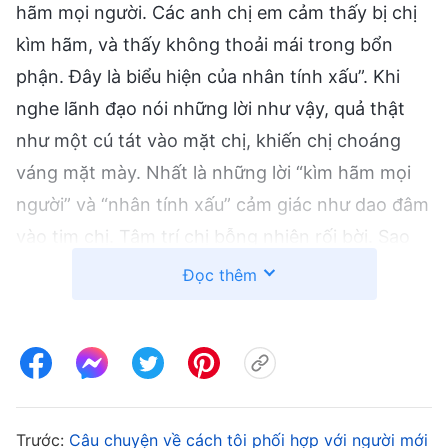
hãm mọi người. Các anh chị em cảm thấy bị chị
kìm hãm, và thấy không thoải mái trong bổn
phận. Đây là biểu hiện của nhân tính xấu”. Khi
nghe lãnh đạo nói những lời như vậy, quả thật
như một cú tát vào mặt chị, khiến chị choáng
váng mặt mày. Nhất là những lời “kìm hãm mọi
người” và “nhân tính xấu” cảm giác như dao đâm
vào tim chị. Tâm trí chị bỗng nhiên rối bời. Sao
chị lại trở thành một người có nhân tính xấu kìm
Đọc thêm
hãm người khác chứ? Sao chị lại bức bách mọi
người chứ? Đêm đó, chị trằn trọc mãi không thể
nào ngủ được. Chị hồi tưởng lại mọi việc trong
đầu và thấy thực sự khó hiểu. Chị nghĩ mình vốn
là một người thẳng tính, trước nay có sao nói
Trước:
Câu chuyện về cách tôi phối hợp với người mới