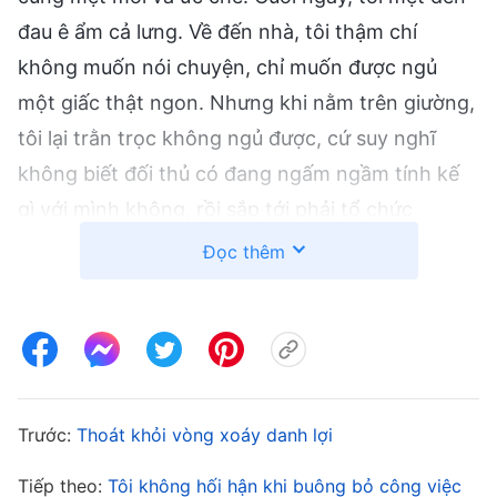
đau ê ẩm cả lưng. Về đến nhà, tôi thậm chí
không muốn nói chuyện, chỉ muốn được ngủ
một giấc thật ngon. Nhưng khi nằm trên giường,
tôi lại trằn trọc không ngủ được, cứ suy nghĩ
không biết đối thủ có đang ngấm ngầm tính kế
gì với mình không, rồi sắp tới phải tổ chức
chương trình khuyến mãi nào để hạ gục họ.
Đọc thêm
Trong đầu tôi toàn là những toan tính, đấu đá,
thần kinh lúc nào cũng căng như dây đàn. Vì lao
lực quá độ, tôi thường bị mất ngủ. Dù đã uống
rất nhiều sản phẩm bổ não, an thần nhưng cũng
không có tác dụng. Đôi khi vừa chợp mắt được
Trước:
Thoát khỏi vòng xoáy danh lợi
một lúc, tôi lại giật mình tỉnh giấc vì ác mộng. Tôi
Tiếp theo:
Tôi không hối hận khi buông bỏ công việc
thường cảm thấy trống rỗng và lo lắng một cách