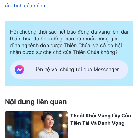
ổn định của mình
khó hiểu. Tôi lo rằng chỉ cần mình lơ là một chút,
đối thủ sẽ chiến thắng, và tôi sẽ bị đào thải khỏi
thị trường, thân bại danh liệt. Bề ngoài tôi trông
Hồi chuông thời sau hết báo động đã vang lên, đại
có vẻ thành công, nhưng nỗi khổ trong lòng chỉ
thảm họa đã ập xuống, bạn có muốn cùng gia
đình nghênh đón được Thiên Chúa, và có cơ hội
mình tôi biết. Những lúc đêm khuya tĩnh lặng, tôi
nhận được sự che chở của Thiên Chúa không?
thường tự hỏi: “Đây có phải là cuộc sống hạnh
phúc mà mình hằng mong ước bấy lâu nay
Liên hệ với chúng tôi qua Messenger
không?”. Tôi cảm thấy hoang mang. Nhưng tôi
vẫn không muốn sống một cuộc đời tầm thường,
bị người khác xem thường. Vì vậy, dù thể xác và
Nội dung liên quan
tinh thần đã kiệt quệ, tôi vẫn không dám lơ là dù
Thoát Khỏi Vũng Lầy Của
chỉ một chút. Tất cả những gì tôi muốn là phát
Tiền Tài Và Danh Vọng
triển việc kinh doanh. Sau vài năm dày công kinh
doanh, thương hiệu mà tôi quản lý đã trở nên nổi