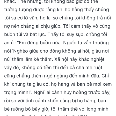
khác. Thế nhưng, tôi không bao giờ có thể
tưởng tượng được rằng khi họ hàng thấy chúng
tôi sa cơ lỡ vận, họ lại sợ chúng tôi không trả nổi
nợ nên chẳng ai chịu giúp. Tôi cảm thấy vô cùng
buồn tủi và bất lực. Thấy tôi suy sụp, chồng tôi
an ủi: “Em đừng buồn nữa. Người ta vẫn thường
nói ‘Nghèo giữa chợ đông không ai hỏi, giàu nơi
núi thẳm lắm kẻ thăm’. Xã hội này khắc nghiệt
vậy đó, không có tiền thì đến cả cha mẹ ruột
cũng chẳng thèm ngó ngàng đến mình đâu. Chỉ
khi chúng ta giàu có, họ hàng và bạn bè mới xem
trọng mình!”. Nghĩ lại cảnh huy hoàng trước đây,
rồi so với tình cảnh khốn cùng bị họ hàng, bạn
bè ruồng bỏ bây giờ, tôi thầm thề với lòng mình