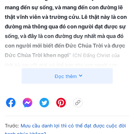
mang đến sự sống, và mang đến con đường lẽ
thật vĩnh viễn và trường cửu. Lẽ thật này là con
đường mà thông qua đó con người đạt được sự
sống, và đây là con đường duy nhất mà qua đó
con người mới biết đến Đức Chúa Trời và được
Đức Chúa Trời khen ngợi
”
(Chỉ Đấng Christ của
thời kỳ sau rốt mới có thể ban cho con người con
đường sự sống vĩnh cửu, Lời, Quyển 1 – Sự xuất hiện
Đọc thêm
. Vào thời kỳ sau
và công tác của Đức Chúa Trời)
rốt, Đức Chúa Trời bày tỏ lẽ thật để làm tinh
sạch và cứu rỗi nhân loại, giải thoát con người
khỏi quyền thế của Sa-tan, ban cho họ sự sống
đời đời và đưa họ vào vương quốc của Ngài. Đây
Trước:
Mưu cầu danh lợi thì có thể đạt được cuộc đời
là cơ hội duy nhất để con người được cứu rỗi. Tôi
hạnh phúc không?