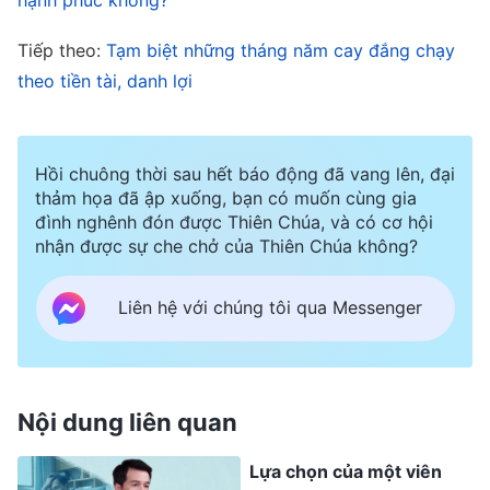
cảm thấy mình thật may mắn khi đời này có thể
Tiếp theo:
Tạm biệt những tháng năm cay đắng chạy
đến trước Đức Chúa Trời và tiếp nhận sự cứu rỗi
theo tiền tài, danh lợi
của Ngài, và tôi đã hạ quyết tâm cả đời này sẽ
hết lòng đi theo Đức Chúa Trời.
Hồi chuông thời sau hết báo động đã vang lên, đại
Thời gian đó, ban ngày tôi lo việc kinh doanh, tối
thảm họa đã ập xuống, bạn có muốn cùng gia
đình nghênh đón được Thiên Chúa, và có cơ hội
đến thì đi nhóm họp, hễ rảnh là tôi lại đi rao
nhận được sự che chở của Thiên Chúa không?
giảng phúc âm. Năm 2014, tôi được chọn làm
chấp sự chăm tưới. Tôi biết bổn phận này rất
Liên hệ với chúng tôi qua Messenger
quan trọng nên cũng muốn làm cho thật tốt,
nhưng tiệm thuốc thì ngày nào cũng mở cửa từ
sáng sớm. Đôi lúc tôi bận đến nỗi không có cả
Nội dung liên quan
thời gian tĩnh nguyện, ngày thường cũng hiếm
Lựa chọn của một viên
khi có được khoảng lặng để tĩnh tâm trước Đức