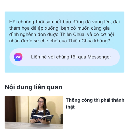
những sai lầm liên tiếp của mình trong việc phân
định con người dù lãnh đạo đã thông công với
Hồi chuông thời sau hết báo động đã vang lên, đại
tôi nhiều nguyên tắc, nhưng giờ đây khi đối mặt
thảm họa đã ập xuống, bạn có muốn cùng gia
đình nghênh đón được Thiên Chúa, và có cơ hội
với tình huống này, tôi vẫn không thể phân định
nhận được sự che chở của Thiên Chúa không?
được. Tôi tự hỏi liệu lãnh đạo có nghĩ rằng tôi
không đủ tố chất, không thể hiểu các nguyên
Liên hệ với chúng tôi qua Messenger
tắc dù được thông công bao nhiêu đi chăng nữa,
và không phù hợp làm lãnh đạo không? Tôi chần
chừ, nghĩ rằng mình nên quan sát thêm, chờ đến
Nội dung liên quan
khi hiểu rõ mới cách chức Trương Đan.
Thông công thì phải thành
thật
Một ngày nọ, lãnh đạo phát hiện vấn đề trong
việc chọn người phụ trách công việc hành chính,
và thông công với tôi về nguyên tắc xử lý những