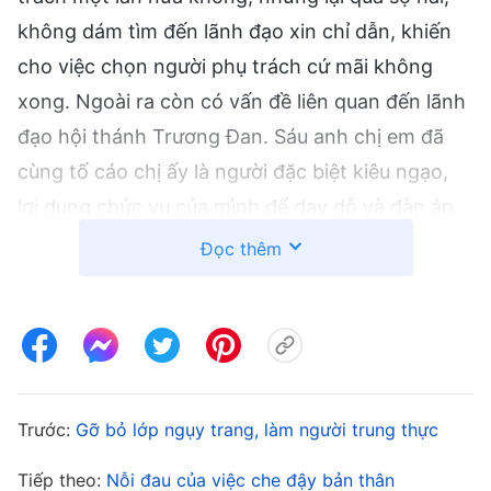
không dám tìm đến lãnh đạo xin chỉ dẫn, khiến
cho việc chọn người phụ trách cứ mãi không
xong. Ngoài ra còn có vấn đề liên quan đến lãnh
đạo hội thánh Trương Đan. Sáu anh chị em đã
cùng tố cáo chị ấy là người đặc biệt kiêu ngạo,
lợi dụng chức vụ của mình để dạy dỗ và đàn áp
mọi người. Tôi liền tìm các trưởng nhóm và người
Đọc thêm
phụ trách để tìm hiểu tình hình. Tôi phát hiện ra
Trương Đan quả thực rất kiêu ngạo và thích dạy
bảo người khác, nhưng cũng có người nói chị ấy
làm vậy là vì anh chị em đã vi phạm nguyên tắc.
Những ý kiến trái ngược này khiến tôi không thể
Trước:
Gỡ bỏ lớp ngụy trang, làm người trung thực
nhìn nhận thấu đáo sự việc. Tôi định tìm đến
Tiếp theo:
Nỗi đau của việc che đậy bản thân
lãnh đạo cấp trên xin chỉ dẫn, nhưng lại nghĩ về