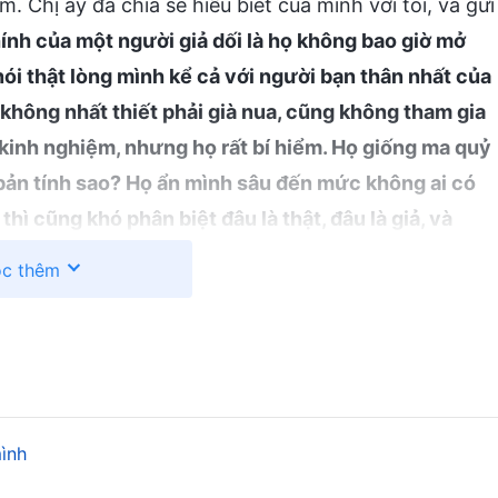
m. Chị ấy đã chia sẻ hiểu biết của mình với tôi, và gửi
nh của một người giả dối là họ không bao giờ mở
nói thật lòng mình kể cả với người bạn thân nhất của
không nhất thiết phải già nua, cũng không tham gia
t kinh nghiệm, nhưng họ rất bí hiểm. Họ giống ma quỷ
 bản tính sao? Họ ẩn mình sâu đến mức không ai có
thì cũng khó phân biệt đâu là thật, đâu là giả, và
Ngoài ra, họ đặc biệt giỏi ngụy trang và ngụy biện. Họ
c thêm
gười những ấn tượng sai lầm, để tất cả những gì
ọ ngụy trang mình thành một người cao cả, tốt tính,
ch và chấp thuận, và cuối cùng, mọi người đều
 một người như vậy bao lâu, ngươi cũng sẽ không
ộ của họ đối với mọi loại người, vấn đề và sự việc
ình
ờ nói những điều này với bất kỳ ai. Họ không bao giờ