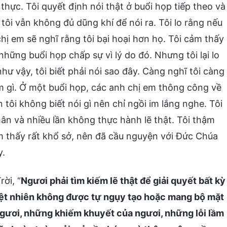
thực. Tôi quyết định nói thật ở buổi họp tiếp theo và
 tôi vẫn không đủ dũng khí để nói ra. Tôi lo rằng nếu
chị em sẽ nghĩ rằng tôi bại hoại hơn họ. Tôi cảm thấy
ững buổi họp chấp sự vì lý do đó. Nhưng tôi lại lo
hư vậy, tôi biết phải nói sao đây. Càng nghĩ tôi càng
m gì. Ở một buổi họp, các anh chị em thông công về
 tôi không biết nói gì nên chỉ ngồi im lắng nghe. Tôi
hân và nhiều lần không thực hành lẽ thật. Tôi thậm
ảm thấy rất khổ sở, nên đã cầu nguyện với Đức Chúa
y.
ời, “
Ngươi phải tìm kiếm lẽ thật để giải quyết bất kỳ
tuyệt nhiên không được tự ngụy tạo hoặc mang bộ mặt
 ngươi, những khiếm khuyết của ngươi, những lỗi lầm