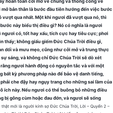
hãy hoàn toàn cởi mở về chúng và thông công về
 mở bản thân là bước đầu tiên hướng đến việc bước
hó vượt qua nhất. Một khi ngươi đã vượt qua nó, thì
 bước này biểu thị điều gì? Nó có nghĩa là ngươi
ngươi có, tốt hay xấu, tích cực hay tiêu cực; phơi
n thấy; không giấu giếm Đức Chúa Trời điều gì,
ian dối và mưu mẹo, cũng như cởi mở và trung thực
 sự sáng, và không chỉ Đức Chúa Trời sẽ dò xét
 rằng ngươi hành động có nguyên tắc và với một
g bất kỳ phương pháp nào để bảo vệ danh tiếng,
 phải che đậy hay ngụy trang cho những sai lầm của
vô ích này. Nếu ngươi có thể buông bỏ những điều
ông bị gông cùm hoặc đau đớn, và ngươi sẽ sống
 thật mới là người kính sợ Đức Chúa Trời, Lời – Quyển 2 –