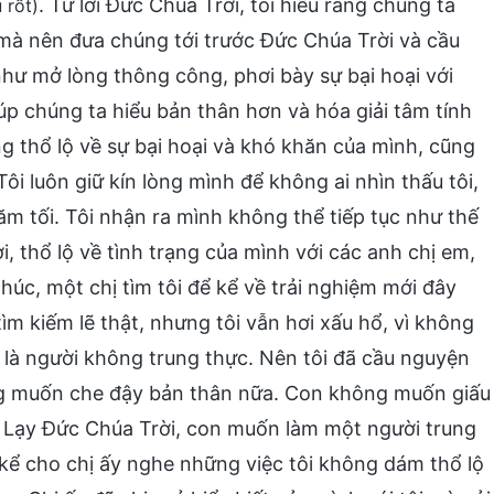
. Từ lời Đức Chúa Trời, tôi hiểu rằng chúng ta
 rốt)
 mà nên đưa chúng tới trước Đức Chúa Trời và cầu
hư mở lòng thông công, phơi bày sự bại hoại với
iúp chúng ta hiểu bản thân hơn và hóa giải tâm tính
ng thổ lộ về sự bại hoại và khó khăn của mình, cũng
ôi luôn giữ kín lòng mình để không ai nhìn thấu tôi,
m tối. Tôi nhận ra mình không thể tiếp tục như thế
, thổ lộ về tình trạng của mình với các anh chị em,
thúc, một chị tìm tôi để kể về trải nghiệm mới đây
 tìm kiếm lẽ thật, nhưng tôi vẫn hơi xấu hổ, vì không
 tôi là người không trung thực. Nên tôi đã cầu nguyện
ng muốn che đậy bản thân nữa. Con không muốn giấu
. Lạy Đức Chúa Trời, con muốn làm một người trung
 kể cho chị ấy nghe những việc tôi không dám thổ lộ