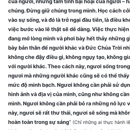
của ngươi, những tâm tính bại hoại của ngươi – 
chúng. Đừng giữ chúng trong mình. Học cách cởi
vào sự sống, và đó là trở ngại đầu tiên, là điều k
việc bước vào lẽ thật sẽ dễ dàng. Việc thực hiện
đang mở lòng mình và phơi bày hết thảy những gì 
bày bản thân để người khác và Đức Chúa Trời nhì
không che đậy điều gì, không ngụy tạo, không g
với người khác. Theo cách này, ngươi sống trong
ngươi mà những người khác cũng sẽ có thể thấy
mức độ minh bạch. Ngươi không cần phải sử dụn
hình ảnh và địa vị của mình, cũng như không cần
mình. Ngươi không cần phải bỏ ra những nỗ lực 
này, ngươi sẽ rất thư thái, ngươi sẽ sống mà kh
hoàn toàn trong sự sáng
”
(Chỉ những ai thực hành lẽ