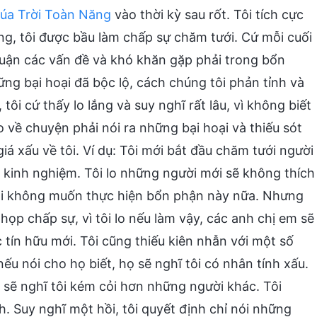
úa Trời Toàn Năng
vào thời kỳ sau rốt. Tôi tích cực
áng, tôi được bầu làm chấp sự chăm tưới. Cứ mỗi cuối
luận các vấn đề và khó khăn gặp phải trong bổn
ng bại hoại đã bộc lộ, cách chúng tôi phản tỉnh và
tôi cứ thấy lo lắng và suy nghĩ rất lâu, vì không biết
lo về chuyện phải nói ra những bại hoại và thiếu sót
iá xấu về tôi. Ví dụ: Tôi mới bắt đầu chăm tưới người
u kinh nghiệm. Tôi lo những người mới sẽ không thích
 tôi không muốn thực hiện bổn phận này nữa. Nhưng
họp chấp sự, vì tôi lo nếu làm vậy, các anh chị em sẽ
 tín hữu mới. Tôi cũng thiếu kiên nhẫn với một số
nếu nói cho họ biết, họ sẽ nghĩ tôi có nhân tính xấu.
 sẽ nghĩ tôi kém cỏi hơn những người khác. Tôi
 Suy nghĩ một hồi, tôi quyết định chỉ nói những