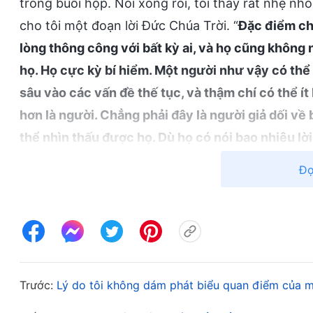
trong buổi họp. Nói xong rồi, tôi thấy rất nhẹ nhõ
cho tôi một đoạn lời Đức Chúa Trời. “
Đặc điểm chí
lòng thông công với bất kỳ ai, và họ cũng không 
họ. Họ cực kỳ bí hiểm. Một người như vậy có thể 
sâu vào các vấn đề thế tục, và thậm chí có thể í
hơn là người. Chẳng phải đây là người giả dối về
thể nhìn thấu được họ. Dù họ có nói bao nhiêu lời 
không ai biết khi nào thì họ nói thật hay nói dối. 
Đọ
thường che giấu sự thật bằng cách tạo cho mọi n
mọi người nhìn thấy là vẻ ngoài giả tạo của họ. H
có đạo đức và chân thật, một người được yêu thí
ngưỡng mộ họ và nể phục họ. Bất kể ngươi ở bên
bao giờ biết họ đang nghĩ gì. Quan điểm và thái đ
Trước:
Lý do tôi không dám phát biểu quan điểm của m
đều được họ giấu kín trong lòng. Họ không bao gi