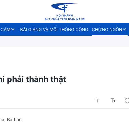
 CẢM
BÀI GIẢNG VÀ MỐI THÔNG CÔNG
CHỨNG NGÔN
ì phải thành thật
lia, Ba Lan