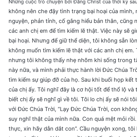
Những cuộc trò chuyện bởi Đấng Christ của thời kỳ sau
không nên che đậy tình trạng bại hoại của mình,
nguyện, phản tỉnh, cố gắng hiểu bản thân, cũng n
các anh chị em để tìm kiếm lẽ thật. Việc này sẽ g
bại hoại. Nhưng để giữ thể diện, tôi không sẵn lò
không muốn tìm kiếm lẽ thật với các anh chị em. T
nhưng tôi không thấy nhẹ nhõm khi sống trong tă
này nữa, và mình phải thực hành lời Đức Chúa Trời
tìm kiếm sự giúp đỡ của họ. Sau khi buổi họp kết 
của chị ấy. Tôi nghĩ đây là cơ hội tốt để thổ lộ và
biết chị ấy sẽ nghĩ gì về tôi. Tôi lo chị ấy sẽ nói
với Đức Chúa Trời, “Lạy Đức Chúa Trời, con khô
suy nghĩ thật của mình nữa. Con quá mệt mỏi rồi
thực, xin hãy dẫn dắt con”. Cầu nguyện xong, tôi