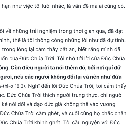
hạn như việc tôi lười nhác, là vấn đề mà ai cũng có.
ôi về những trải nghiệm trong thời gian qua, đã đạt
mình, thế là tôi thông công những lời như đã dự tính.
rong lòng lại cảm thấy bất an, biết rằng mình đã
uốn của Đức Chúa Trời. Tôi nhớ tới lời của Đức Chúa
hông. Còn điều người ta nói thêm đó, bởi nơi quỉ dữ
ngươi, nếu các ngươi không đổi lại và nên như đứa
. Nghĩ đến lời Đức Chúa Trời, tôi cảm thấy
-thi-ơ 18:3)
tà ác. Đức Chúa Trời thích người trung thực, chỉ người
 kẻ nói dối và đạo đức giả không thể vào vương
 Đức Chúa Trời căm ghét, và cuối cùng họ chắc chắn
ị Đức Chúa Trời khinh ghét. Tôi cầu nguyện với Đức