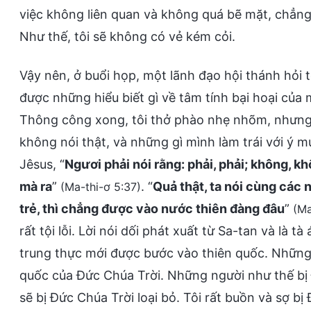
việc không liên quan và không quá bẽ mặt, chẳng 
Như thế, tôi sẽ không có vẻ kém cỏi.
Vậy nên, ở buổi họp, một lãnh đạo hội thánh hỏi t
được những hiểu biết gì về tâm tính bại hoại của 
Thông công xong, tôi thở phào nhẹ nhõm, nhưng t
không nói thật, và những gì mình làm trái với ý m
Jêsus, “
Ngươi phải nói rằng: phải, phải; không, k
mà ra
”
. “
Quả thật, ta nói cùng các 
(Ma-thi-ơ 5:37)
trẻ, thì chẳng được vào nước thiên đàng đâu
”
(Ma
rất tội lỗi. Lời nói dối phát xuất từ Sa-tan và là 
trung thực mới được bước vào thiên quốc. Những
quốc của Đức Chúa Trời. Những người như thế bị
sẽ bị Đức Chúa Trời loại bỏ. Tôi rất buồn và sợ b