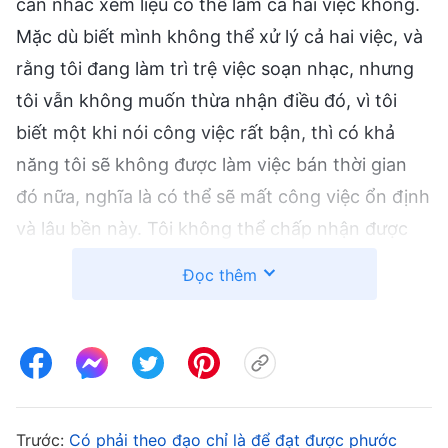
cân nhắc xem liệu có thể làm cả hai việc không.
Mặc dù biết mình không thể xử lý cả hai việc, và
rằng tôi đang làm trì trệ việc soạn nhạc, nhưng
tôi vẫn không muốn thừa nhận điều đó, vì tôi
biết một khi nói công việc rất bận, thì có khả
năng tôi sẽ không được làm việc bán thời gian
đó nữa, nghĩa là có thể sẽ mất công việc ổn định
và lâu bền này. Tôi không thể chấp nhận được
điều đó, nên đã viện một số lý do với trưởng
Đọc thêm
nhóm, nói rằng cả hai việc đều cùng lúc có mấy
nhiệm vụ gấp, nhưng những tình huống như này
chỉ thỉnh thoảng mới xảy ra chứ không phải lúc
nào cũng vậy. Tôi còn nói thêm rằng mình vẫn
chỉ là một người học việc trong công việc bán
Trước:
Có phải theo đạo chỉ là để đạt được phước