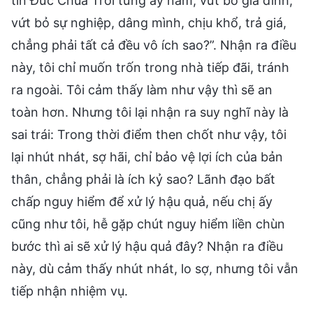
tin Đức Chúa Trời từng ấy năm, vứt bỏ gia đình,
vứt bỏ sự nghiệp, dâng mình, chịu khổ, trả giá,
chẳng phải tất cả đều vô ích sao?”. Nhận ra điều
này, tôi chỉ muốn trốn trong nhà tiếp đãi, tránh
ra ngoài. Tôi cảm thấy làm như vậy thì sẽ an
toàn hơn. Nhưng tôi lại nhận ra suy nghĩ này là
sai trái: Trong thời điểm then chốt như vậy, tôi
lại nhút nhát, sợ hãi, chỉ bảo vệ lợi ích của bản
thân, chẳng phải là ích kỷ sao? Lãnh đạo bất
chấp nguy hiểm để xử lý hậu quả, nếu chị ấy
cũng như tôi, hễ gặp chút nguy hiểm liền chùn
bước thì ai sẽ xử lý hậu quả đây? Nhận ra điều
này, dù cảm thấy nhút nhát, lo sợ, nhưng tôi vẫn
tiếp nhận nhiệm vụ.