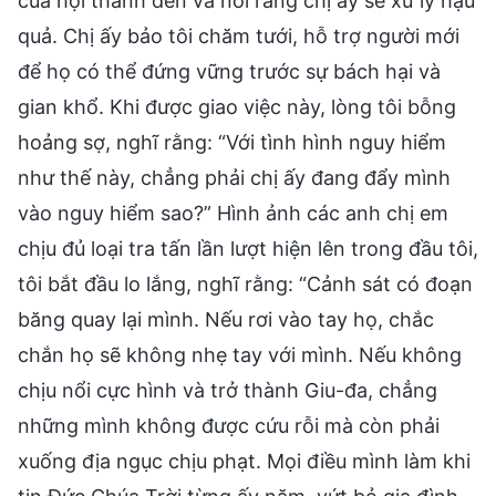
của hội thánh đến và nói rằng chị ấy sẽ xử lý hậu
quả. Chị ấy bảo tôi chăm tưới, hỗ trợ người mới
để họ có thể đứng vững trước sự bách hại và
gian khổ. Khi được giao việc này, lòng tôi bỗng
hoảng sợ, nghĩ rằng: “Với tình hình nguy hiểm
như thế này, chẳng phải chị ấy đang đẩy mình
vào nguy hiểm sao?” Hình ảnh các anh chị em
chịu đủ loại tra tấn lần lượt hiện lên trong đầu tôi,
tôi bắt đầu lo lắng, nghĩ rằng: “Cảnh sát có đoạn
băng quay lại mình. Nếu rơi vào tay họ, chắc
chắn họ sẽ không nhẹ tay với mình. Nếu không
chịu nổi cực hình và trở thành Giu-đa, chẳng
những mình không được cứu rỗi mà còn phải
xuống địa ngục chịu phạt. Mọi điều mình làm khi