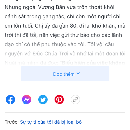
Nhưng ngoài Vương Bân vừa trốn thoát khỏi
cảnh sát trong gang tấc, chỉ còn một người chị
em lớn tuổi. Chị ấy đã gần 80, đi lại khó khăn, mà
trời thì đã tối, nên việc gửi thư báo cho các lãnh
đạo chỉ có thể phụ thuộc vào tôi. Tôi vội cầu
nguyện với Đức Chúa Trời và nhớ lại một đoạn lời
Ngài mà mình đã đọc: “
Biểu hiện của việc không
có lòng trung thành chính là lúc nào cũng chỉ
Đọc thêm
bảo toàn bản thân, gặp chuyện thì giống như
con rùa rụt cổ, chờ chuyện qua đi mới xuất đầu
lộ diện, cho dù gặp phải chuyện gì cũng luôn
luôn sợ trước sợ sau, lo lắng, âu lo, băn khoăn rất
nhiều, không thể đứng lên bảo vệ công tác của
Trước:
Sự tự ti của tôi đã bị loại bỏ
hội thánh. Đây là vấn đề gì vậy? Đây có phải là