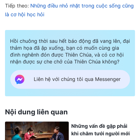
Tiếp theo:
Những điều nhỏ nhặt trong cuộc sống cũng
không có đức tin hay không? Ngươi không có
là cơ hội học hỏi
đức tin thực sự vào Đức Chúa Trời, ngươi
không tin Đức Chúa Trời tể trị tất cả, ngươi
không tin rằng số phận và mọi sự của ngươi nằm
Hồi chuông thời sau hết báo động đã vang lên, đại
trong tay Đức Chúa Trời, ngươi không tin câu
thảm họa đã ập xuống, bạn có muốn cùng gia
đình nghênh đón được Thiên Chúa, và có cơ hội
Đức Chúa Trời nói ‘Không có sự cho phép của
nhận được sự che chở của Thiên Chúa không?
Đức Chúa Trời, ngay cả một sợi tóc của ngươi
Sa-tan cũng không dám động đến’, ngươi phán
Liên hệ với chúng tôi qua Messenger
đoán sự thật dựa vào mắt nhìn, phán đoán sự
vật, sự việc dựa vào lòng dạ hẹp hòi của mình,
lúc nào cũng bảo toàn bản thân. … Tại sao lại
Nội dung liên quan
không có đức tin thực sự nơi Đức Chúa Trời? Là
Những vấn đề gặp phải
bởi vì trải nghiệm của con người quá nông cạn,
khi chăm tưới người mới
nhìn không thấu những chuyện này, hay là bởi vì