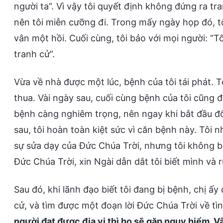
người ta”. Vì vậy tôi quyết định không đứng ra tr
nên tôi miễn cưỡng đi. Trong mấy ngày họp đó, tô
vân một hồi. Cuối cùng, tôi bảo với mọi người: “T
tranh cử”.
Vừa về nhà được một lúc, bệnh của tôi tái phát. T
thua. Vài ngày sau, cuối cùng bệnh của tôi cũng đ
bệnh càng nghiêm trọng, nên ngay khi bắt đầu đổ
sau, tôi hoàn toàn kiệt sức vì căn bệnh này. Tôi 
sự sửa dạy của Đức Chúa Trời, nhưng tôi không bi
Đức Chúa Trời, xin Ngài dẫn dắt tôi biết mình và r
Sau đó, khi lãnh đạo biết tôi đang bị bệnh, chị ấy
cử, và tìm được một đoạn lời Đức Chúa Trời về tình
người đạt được địa vị thì họ sẽ gặp nguy hiểm. 