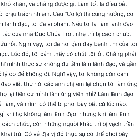
c khó khăn, và chẳng được gì. Làm tốt là điều bắt
i chịu trách nhiệm. Câu “Có lợi thì cùng hưởng, có
m lãnh đạo, tôi đã vi phạm. Nếu tôi lại làm lãnh đạo
g tác của nhà Đức Chúa Trời, nhẹ thì bị cách chức,
 cứu rỗi. Nghĩ vậy, tôi đã nói gần đây bệnh tim của tôi
c. Lúc đó, tôi cảm thấy có chút tội lỗi. Chẳng phải
ghĩ mình thực sự không đủ tầm làm lãnh đạo, và gần
ó lý do để không đi. Nghĩ vậy, tôi không còn cảm
 đạo viết thư nói các anh chị em lại chọn tôi làm ứng
 họ lại tiến cử mình làm ứng viên nhỉ? Làm lãnh đạo
i làm, và mình có thể bị phơi bày bất cứ lúc nào.
ì khi họ không làm lãnh đạo, nhưng khi làm lãnh
 bị cách chức, còn những người khác thì bị vạch trần
 khai trừ. Có vẻ địa vị đó thực sự có thể phơi bày