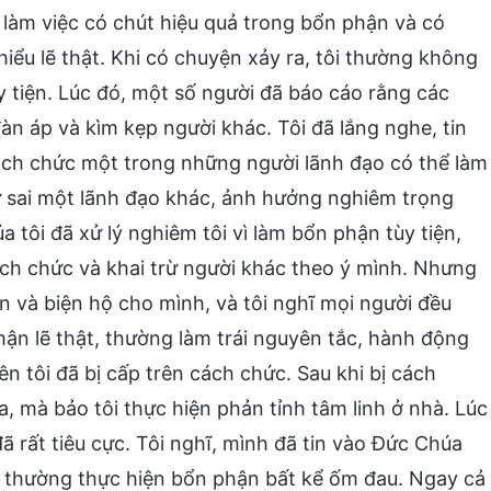
 làm việc có chút hiệu quả trong bổn phận và có
iểu lẽ thật. Khi có chuyện xảy ra, tôi thường không
 tiện. Lúc đó, một số người đã báo cáo rằng các
đàn áp và kìm kẹp người khác. Tôi đã lắng nghe, tin
cách chức một trong những người lãnh đạo có thể làm
rừ sai một lãnh đạo khác, ảnh hưởng nghiêm trọng
a tôi đã xử lý nghiêm tôi vì làm bổn phận tùy tiện,
ch chức và khai trừ người khác theo ý mình. Nhưng
uận và biện hộ cho mình, và tôi nghĩ mọi người đều
hận lẽ thật, thường làm trái nguyên tắc, hành động
nên tôi đã bị cấp trên cách chức. Sau khi bị cách
 mà bảo tôi thực hiện phản tỉnh tâm linh ở nhà. Lúc
ã rất tiêu cực. Tôi nghĩ, mình đã tin vào Đức Chúa
à thường thực hiện bổn phận bất kể ốm đau. Ngay cả