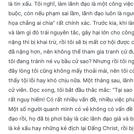
là tin xấu. Tôi nghĩ, làm lãnh đạo là một công việ
buộc, còn nếu phạm sai lầm, lãnh đạo luôn là ngườ
họa chẳng ai chia” rất chính xác. Trước kia, khi là
và làm gì đó trái nguyên tắc, gây hại lớn cho côn
nặng thì bị khai trừ, rồi tôi sẽ bị mất cơ hội được
đã nặng hơn, nên không thể tham gia tranh cử đượ
tôi đang tránh né vụ bầu cử sao? Nhưng rồi tôi n
đây lòng tôi cũng không mấy thoải mái, nên tôi c
thấy tội lỗi hay khó chịu nữa. Một tháng sau, lãnh
cử viên. Đọc xong, tôi bắt đầu thắc mắc: “Tại sao
rất nguy hiểm! Có rất nhiều vấn đề, nhiều việc phả
Một số người quanh mình có vẻ không có vấn đề g
đạo rồi, họ đã bị phơi bày là các lãnh đạo giả và
là kẻ xấu hay những kẻ địch lại Đấng Christ, rồi bị