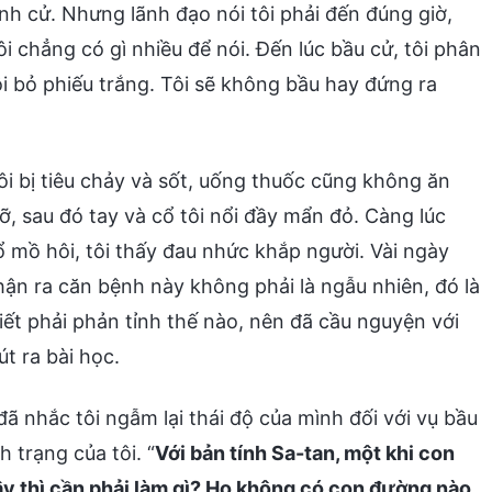
anh cử. Nhưng lãnh đạo nói tôi phải đến đúng giờ,
i chẳng có gì nhiều để nói. Đến lúc bầu cử, tôi phân
ôi bỏ phiếu trắng. Tôi sẽ không bầu hay đứng ra
ôi bị tiêu chảy và sốt, uống thuốc cũng không ăn
ỡ, sau đó tay và cổ tôi nổi đầy mẩn đỏ. Càng lúc
 mồ hôi, tôi thấy đau nhức khắp người. Vài ngày
nhận ra căn bệnh này không phải là ngẫu nhiên, đó là
ết phải phản tỉnh thế nào, nên đã cầu nguyện với
út ra bài học.
 đã nhắc tôi ngẫm lại thái độ của mình đối với vụ bầu
 trạng của tôi. “
Với bản tính Sa-tan, một khi con
Vậy thì cần phải làm gì? Họ không có con đường nào