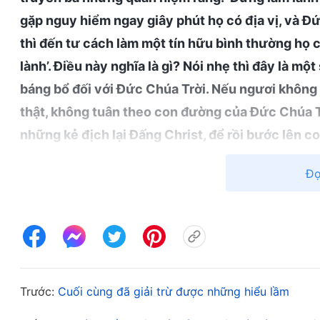
gặp nguy hiểm ngay giây phút họ có địa vị, và Đứ
thì đến tư cách làm một tín hữu bình thường họ
lành’. Điều này nghĩa là gì? Nói nhẹ thì đây là mộ
báng bổ đối với Đức Chúa Trời. Nếu ngươi không 
thật, không tuân theo con đường của Đức Chúa T
những kẻ địch lại Đấng Christ, để rồi bước lên c
Phaolô, số phận như Phao-lô, vẫn oán trách Đức 
Đọ
chính, thì chẳng phải ngươi là một kẻ địch lại Đ
bị rủa sả! Khi người ta không hiểu lẽ thật, họ l
mình, thường xuyên hiểu sai về Đức Chúa Trời,
trái ngược với quan niệm của họ, và điều này tạ
ra bởi vì người ta có những tâm tính bại hoại. Họ
Trước:
Cuối cùng đã giải trừ được những hiểu lầm
họ quá sơ sài, vóc giạc của họ quá bé nhỏ, và họ h
tha thứ, và Đức Chúa Trời không ghi nhớ. Và ấy