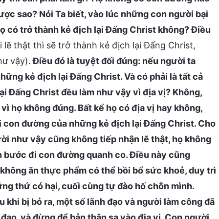
ược sao? Nói Ta biết, vào lúc những con người bại
ó họ có trở thành kẻ địch lại Đấng Christ không? Điều
lẽ thật thì sẽ trở thành kẻ địch lại Đấng Christ,
hư vậy).
Điều đó là tuyệt đối đúng: nếu người ta
hững kẻ địch lại Đấng Christ. Và có phải là tất cả
i Đấng Christ đều làm như vậy vì địa vị? Không,
i vì họ không đúng. Bất kể họ có địa vị hay không,
i con đường của những kẻ địch lại Đấng Christ. Cho
ười như vậy cũng không tiếp nhận lẽ thật, họ không
n bước đi con đường quanh co. Điều này cũng
không ăn thực phẩm có thể bồi bổ sức khoẻ, duy trì
ng thứ có hại, cuối cùng tự đào hố chôn mình.
 khi bị bỏ ra, một số lãnh đạo và người làm công đã
đạo, và đừng để bản thân sa vào địa vị. Con người