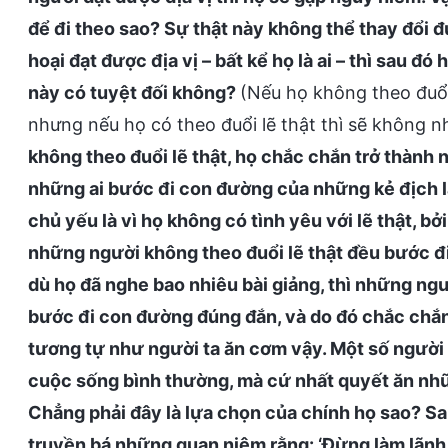
để đi theo sao? Sự thật này không thể thay đổi đ
hoại đạt được địa vị – bất kể họ là ai – thì sau đ
này có tuyệt đối không?
(Nếu họ không theo đuổi 
nhưng nếu họ có theo đuổi lẽ thật thì sẽ không n
không theo đuổi lẽ thật, họ chắc chắn trở thành n
những ai bước đi con đường của những kẻ địch lạ
chủ yếu là vì họ không có tình yêu với lẽ thật, bở
những người không theo đuổi lẽ thật đều bước đ
dù họ đã nghe bao nhiêu bài giảng, thì những ng
bước đi con đường đúng đắn, và do đó chắc chắ
tương tự như người ta ăn cơm vậy. Một số người 
cuộc sống bình thường, mà cứ nhất quyết ăn nhữ
Chẳng phải đây là lựa chọn của chính họ sao? Sau
truyền bá những quan niệm rằng: ‘Đừng làm lãnh 