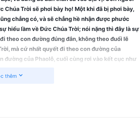
c Chúa Trời sẽ phơi bày họ! Một khi đã bị phơi bày,
 cũng chẳng có, và sẽ chẳng hề nhận được phước
t sự hiểu lầm về Đức Chúa Trời; nói nặng thì đây là sự
đi theo con đường đúng đắn, không theo đuổi lẽ
rời, mà cứ nhất quyết đi theo con đường của
on đường của Phaolô, cuối cùng rơi vào kết cục như
Chúa Trời, và phán xét Đức Chúa Trời là không công
c thêm
ấng Christ chính cống sao? Hành vi như thế thật đáng
uôn sống theo những quan niệm và sự tưởng tượng của
 và cảm thấy những hành động của Đức Chúa Trời
o ra những cảm xúc tiêu cực trong họ; điều này xảy
 nói những điều tiêu cực và phẫn uất vì đức tin của
iểu quá ít lẽ thật – tất cả những điều này đều có thể
 thế mà, có những người không bước đi con đường