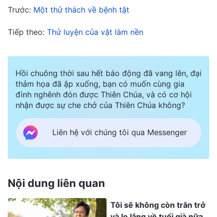
nào mới khỏi được. Tôi thậm chí sẽ mất mạng
Trước:
Một thử thách về bệnh tật
nếu tình hình nghiêm trọng hơn. Những suy nghĩ
này khiến tôi vô cùng đau khổ, và nhiều lần tôi
Tiếp theo:
Thử luyện của vật làm nền
đã đến trước Đức Chúa Trời để cầu nguyện. Tôi
xin Ngài ban cho niềm tin và sức mạnh, dẫn dắt
Hồi chuông thời sau hết báo động đã vang lên, đại
và khai sáng giúp tôi hiểu được ý muốn của Ngài,
thảm họa đã ập xuống, bạn có muốn cùng gia
để tôi biết cách vượt qua tình cảnh này.
đình nghênh đón được Thiên Chúa, và có cơ hội
nhận được sự che chở của Thiên Chúa không?
Khi các anh chị em biết tôi bị bệnh, họ đã đến hỗ
Liên hệ với chúng tôi qua Messenger
trợ và đọc cho tôi nghe đoạn lời này của Đức
Chúa Trời: “
Khi bệnh tật xảy đến, thì đây là tình
yêu thương của Đức Chúa Trời, và chắc chắn
Nội dung liên quan
những ý định tốt đẹp của Ngài chứa bên trong
đó. Mặc dù thân thể ngươi có thể trải qua một
Tôi sẽ không còn trăn trở
chút đau khổ, nhưng đừng nuôi dưỡng những ý
và lo lắng về tuổi già nữa