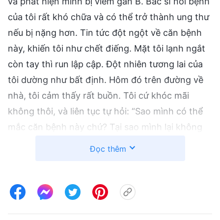
và phát hiện mình bị viêm gan B. Bác sĩ nói bệnh
của tôi rất khó chữa và có thể trở thành ung thư
nếu bị nặng hơn. Tin tức đột ngột về căn bệnh
này, khiến tôi như chết điếng. Mặt tôi lạnh ngắt
còn tay thì run lập cập. Đột nhiên tương lai của
tôi dường như bất định. Hôm đó trên đường về
nhà, tôi cảm thấy rất buồn. Tôi cứ khóc mãi
không thôi, và liên tục tự hỏi: “Sao mình có thể
mắc căn bệnh này chứ? Tại sao mình lại không
thể được khỏe mạnh như bao người?” Tôi từng
Đọc thêm
nghĩ rằng nếu tin vào Đức Chúa Trời thì Ngài sẽ
bảo vệ tôi khỏi bệnh tật. Được bình an thực hiện
bổn phận trong nhà Đức Chúa Trời thì thật tuyệt
vời! Nhưng giờ tôi đã bị bệnh, và không biết khi