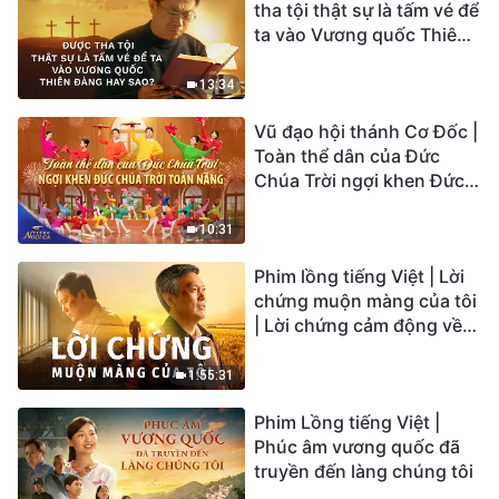
tha tội thật sự là tấm vé để
ta vào Vương quốc Thiên
Đàng hay sao?
13:34
Vũ đạo hội thánh Cơ Đốc |
Toàn thể dân của Đức
Chúa Trời ngợi khen Đức
Chúa Trời Toàn Năng |
Tiếng ngợi ca 2026
10:31
Phim lồng tiếng Việt | Lời
chứng muộn màng của tôi
| Lời chứng cảm động về
sự ăn năn
1:55:31
Phim Lồng tiếng Việt |
Phúc âm vương quốc đã
truyền đến làng chúng tôi