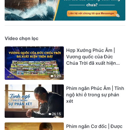
Video chọn lọc
Hợp Xướng Phúc Âm |
Vương quốc của Đức
Chúa Trời đã xuất hiện
trên đất | Tiếng ngợi ca
2026
5:29
Phim ngắn Phúc Âm | Tỉnh
ngộ khi ở trong sự phán
xét
26:15
Phim ngắn Cơ đốc | Được