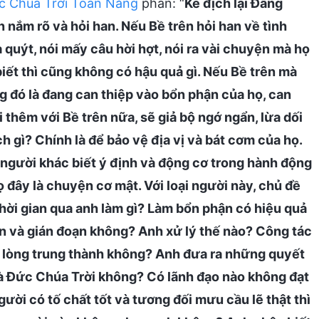
c Chúa Trời Toàn Năng
phán: “
Kẻ địch lại Đấng
n nắm rõ và hỏi han. Nếu Bề trên hỏi han về tình
a quýt, nói mấy câu hời hợt, nói ra vài chuyện mà họ
biết thì cũng không có hậu quả gì. Nếu Bề trên mà
g đó là đang can thiệp vào bổn phận của họ, can
 thêm với Bề trên nữa, sẽ giả bộ ngớ ngẩn, lừa dối
h gì? Chính là để bảo vệ địa vị và bát cơm của họ.
o người khác biết ý định và động cơ trong hành động
ọ đây là chuyện cơ mật. Với loại người này, chủ đề
‘Thời gian qua anh làm gì? Làm bổn phận có hiệu quả
ạn và gián đoạn không? Anh xử lý thế nào? Công tác
ó lòng trung thành không? Anh đưa ra những quyết
nhà Đức Chúa Trời không? Có lãnh đạo nào không đạt
ời có tố chất tốt và tương đối mưu cầu lẽ thật thì