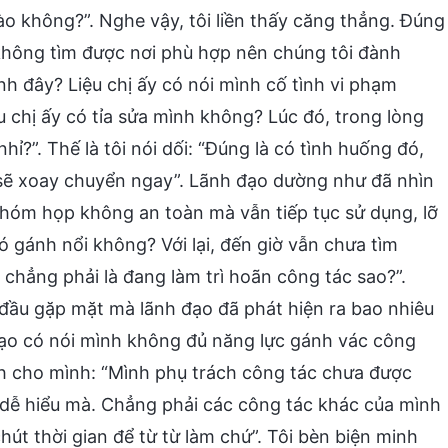
 không?”. Nghe vậy, tôi liền thấy căng thẳng. Đúng
không tìm được nơi phù hợp nên chúng tôi đành
nh đây? Liệu chị ấy có nói mình cố tình vi phạm
chị ấy có tỉa sửa mình không? Lúc đó, trong lòng
nhỉ?”. Thế là tôi nói dối: “Đúng là có tình huống đó,
i sẽ xoay chuyển ngay”. Lãnh đạo dường như đã nhìn
hà nhóm họp không an toàn mà vẫn tiếp tục sử dụng, lỡ
ó gánh nổi không? Với lại, đến giờ vẫn chưa tìm
chẳng phải là đang làm trì hoãn công tác sao?”.
 đầu gặp mặt mà lãnh đạo đã phát hiện ra bao nhiêu
đạo có nói mình không đủ năng lực gánh vác công
nh cho mình: “Mình phụ trách công tác chưa được
u dễ hiểu mà. Chẳng phải các công tác khác của mình
út thời gian để từ từ làm chứ”. Tôi bèn biện minh