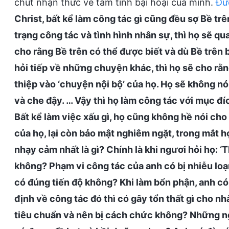
chút nhận thức về tâm tính bại hoại của mình.
Đứ
Christ, bất kể làm công tác gì cũng đều sợ Bề trê
trạng công tác và tình hình nhân sự, thì họ sẽ qu
cho rằng Bề trên có thể được biết và dù Bề trên 
hỏi tiếp về những chuyện khác, thì họ sẽ cho rằn
thiệp vào ‘chuyện nội bộ’ của họ. Họ sẽ không nói
và che đậy. … Vậy thì họ làm công tác với mục đíc
Bất kể làm việc xấu gì, họ cũng không hề nói ch
của họ, lại còn bảo mật nghiêm ngặt, trong mắt h
nhạy cảm nhất là gì? Chính là khi ngươi hỏi họ: 
không? Phạm vi công tác của anh có bị nhiễu lo
có đúng tiến độ không? Khi làm bổn phận, anh c
định về công tác đó thì có gây tổn thất gì cho 
tiêu chuẩn và nên bị cách chức không? Những ngư