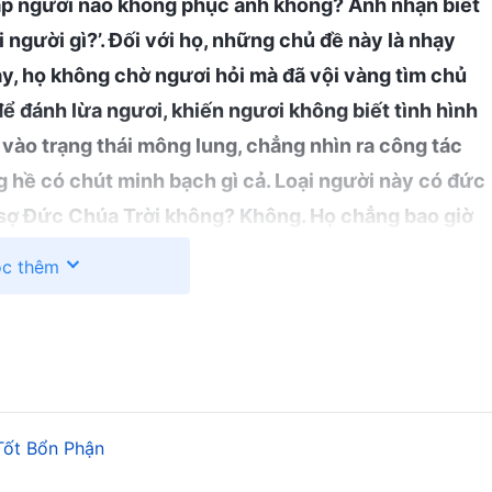
áp người nào không phục anh không? Anh nhận biết
i người gì?’. Đối với họ, những chủ đề này là nhạy
ày, họ không chờ ngươi hỏi mà đã vội vàng tìm chủ
 đánh lừa ngươi, khiến ngươi không biết tình hình
i vào trạng thái mông lung, chẳng nhìn ra công tác
g hề có chút minh bạch gì cả. Loại người này có đức
 sợ Đức Chúa Trời không? Không. Họ chẳng bao giờ
của họ trong công tác. Họ có gặp khó khăn, hoặc có
c thêm
ếm hay mở lòng thổ lộ, mà thậm chí còn che đậy, bịt
ng tác thì chẳng có chút gì minh bạch cả, trừ phi Bề
 thật, thì họ mới miễn cưỡng nói một chút. Nhưng
 của họ thì có chết họ cũng không nói, có chết cũng
không hiểu. Đây chẳng phải là tâm tính của kẻ địch
Tốt Bổn Phận
hỉ thuận phục họ, chứ không thuận phục lẽ thật hay Đức