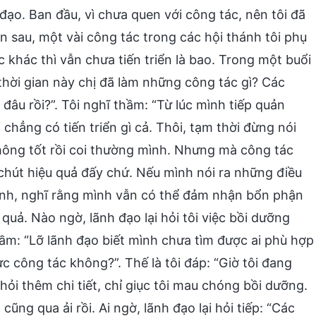
ạo. Ban đầu, vì chưa quen với công tác, nên tôi đã
n sau, một vài công tác trong các hội thánh tôi phụ
 khác thì vẫn chưa tiến triển là bao. Trong một buổi
thời gian này chị đã làm những công tác gì? Các
đâu rồi?”. Tôi nghĩ thầm: “Từ lúc mình tiếp quản
chẳng có tiến triển gì cả. Thôi, tạm thời đừng nói
không tốt rồi coi thường mình. Nhưng mà công tác
chút hiệu quả đấy chứ. Nếu mình nói ra những điều
mình, nghĩ rằng mình vẫn có thể đảm nhận bổn phận
 quả. Nào ngờ, lãnh đạo lại hỏi tôi việc bồi dưỡng
thầm: “Lỡ lãnh đạo biết mình chưa tìm được ai phù hợp
ực công tác không?”. Thế là tôi đáp: “Giờ tôi đang
ỏi thêm chi tiết, chỉ giục tôi mau chóng bồi dưỡng.
ng qua ải rồi. Ai ngờ, lãnh đạo lại hỏi tiếp: “Các