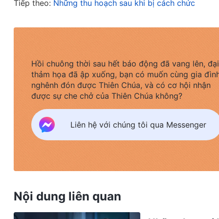
Chúa Trời (Phần 2), Lời, Quyển 4 – Vạch rõ kẻ địch lại 
Tiếp theo:
Những thu hoạch sau khi bị cách chức
những kẻ địch lại Đấng Christ luôn sợ Bề trên hỏi
chết khiếp những việc mình chưa làm được, hay n
bảo vệ danh tiếng và địa vị của mình, họ hết sức 
Hồi chuông thời sau hết báo động đã vang lên, đại
thật. Nghĩ lại thì bản thân tôi cũng y như vậy, kh
thảm họa đã ập xuống, bạn có muốn cùng gia đìn
có năng lực công tác, tôi đã chủ động báo cáo n
nghênh đón được Thiên Chúa, và có cơ hội nhận
việc không có hiệu quả thì im lặng không nhắc đế
được sự che chở của Thiên Chúa không?
tưới, dù biết rõ mình đang gặp khó khăn và không 
Liên hệ với chúng tôi qua Messenger
sẽ bị lãnh đạo tỉa sửa, nên đã nói dối rằng công 
rằng tôi đang làm công tác thực tế. Bằng cách đó
lòng lãnh đạo. Khi lãnh đạo hỏi về sự an toàn của
thật, chị ấy sẽ tỉa sửa tôi vì làm việc không có n
tránh nặng tìm nhẹ để lãnh đạo nghĩ rằng tôi chỉ
Nội dung liên quan
lãnh đạo để cho qua chuyện. Khi bị lãnh đạo tỉa s