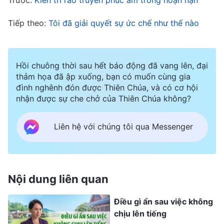
bất kể bề ngoài trông tốt hay xấu, đúng hay sai,
có phù hợp với quan niệm của con người hay
Tiếp theo:
Tôi đã giải quyết sự ức chế như thế nào
không, tôi đều phải vâng phục. Tôi không có
quyền chỉ trích, đánh giá, phân tích hay nghiên
Hồi chuông thời sau hết báo động đã vang lên, đại
cứu xem nó đúng hay sai. Điều tôi nên làm là
thảm họa đã ập xuống, bạn có muốn cùng gia
hoàn thành bổn phận của loài thọ tạo, sau đó
đình nghênh đón được Thiên Chúa, và có cơ hội
nhận được sự che chở của Thiên Chúa không?
thực hành những lẽ thật mà mình hiểu để thỏa
mãn Đức Chúa Trời và không đi lệch khỏi con
Liên hệ với chúng tôi qua Messenger
đường thật
”
(Làm thế nào để biết quyền tối thượng
của Đức Chúa Trời, Lời, Quyển 3 – Những cuộc trò
. “
Trong
chuyện bởi Đấng Christ của thời kỳ sau rốt)
Nội dung liên quan
đời sống thực, trước tiên ngươi phải nghĩ về
những lẽ thật nào liên quan đến con người, sự
Điều gì ẩn sau việc không
chịu lên tiếng
vật và sự việc ngươi đã gặp phải; chính là từ