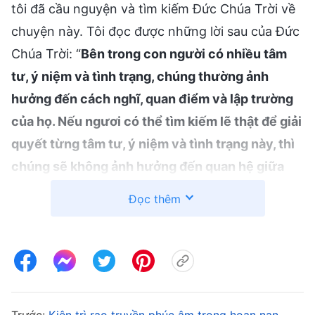
tôi đã cầu nguyện và tìm kiếm Đức Chúa Trời về
chuyện này. Tôi đọc được những lời sau của Đức
Chúa Trời: “
Bên trong con người có nhiều tâm
tư, ý niệm và tình trạng, chúng thường ảnh
hưởng đến cách nghĩ, quan điểm và lập trường
của họ. Nếu ngươi có thể tìm kiếm lẽ thật để giải
quyết từng tâm tư, ý niệm và tình trạng này, thì
chúng sẽ không ảnh hưởng đến quan hệ giữa
ngươi và Đức Chúa Trời. Có thể hiện tại vóc
Đọc thêm
giạc của ngươi còn nhỏ, hiểu biết về lẽ thật còn
nông cạn, và vì ngươi tin Đức Chúa Trời chưa
lâu hoặc do nhiều yếu tố khác nên ngươi chưa
hiểu nhiều lẽ thật – nhưng ngươi nên nắm vững
một nguyên tắc: Mọi việc Đức Chúa Trời làm,
Trước:
Kiên trì rao truyền phúc âm trong hoạn nạn