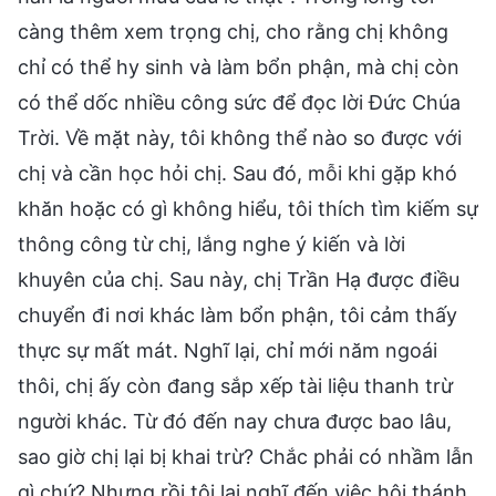
càng thêm xem trọng chị, cho rằng chị không
chỉ có thể hy sinh và làm bổn phận, mà chị còn
có thể dốc nhiều công sức để đọc lời Đức Chúa
Trời. Về mặt này, tôi không thể nào so được với
chị và cần học hỏi chị. Sau đó, mỗi khi gặp khó
khăn hoặc có gì không hiểu, tôi thích tìm kiếm sự
thông công từ chị, lắng nghe ý kiến và lời
khuyên của chị. Sau này, chị Trần Hạ được điều
chuyển đi nơi khác làm bổn phận, tôi cảm thấy
thực sự mất mát. Nghĩ lại, chỉ mới năm ngoái
thôi, chị ấy còn đang sắp xếp tài liệu thanh trừ
người khác. Từ đó đến nay chưa được bao lâu,
sao giờ chị lại bị khai trừ? Chắc phải có nhầm lẫn
gì chứ? Nhưng rồi tôi lại nghĩ đến việc hội thánh