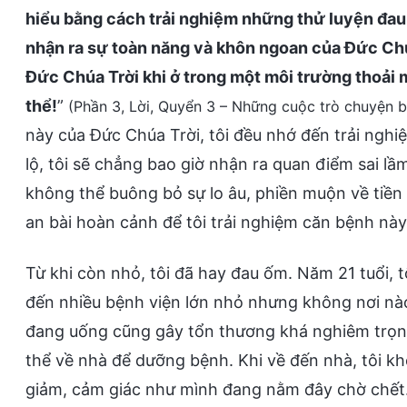
hiểu bằng cách trải nghiệm những thử luyện đau
nhận ra sự toàn năng và khôn ngoan của Đức Chú
Đức Chúa Trời khi ở trong một môi trường thoải m
thể!
”
(Phần 3, Lời, Quyển 3 – Những cuộc trò chuyện bở
này của Đức Chúa Trời, tôi đều nhớ đến trải ngh
lộ, tôi sẽ chẳng bao giờ nhận ra quan điểm sai l
không thể buông bỏ sự lo âu, phiền muộn về tiền
an bài hoàn cảnh để tôi trải nghiệm căn bệnh nà
Từ khi còn nhỏ, tôi đã hay đau ốm. Năm 21 tuổi, t
đến nhiều bệnh viện lớn nhỏ nhưng không nơi nà
đang uống cũng gây tổn thương khá nghiêm trọng
thể về nhà để dưỡng bệnh. Khi về đến nhà, tôi k
giảm, cảm giác như mình đang nằm đây chờ chết. 