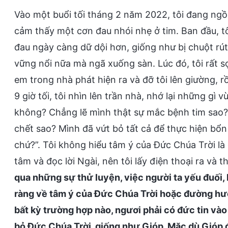
Vào một buổi tối tháng 2 năm 2022, tôi đang ngồi
cảm thấy một cơn đau nhói nhẹ ở tim. Ban đầu, t
đau ngày càng dữ dội hơn, giống như bị chuột rút
vững nổi nữa mà ngã xuống sàn. Lúc đó, tôi rất s
em trong nhà phát hiện ra và đỡ tôi lên giường, rồi
9 giờ tối, tôi nhìn lên trần nhà, nhớ lại những gì 
không? Chẳng lẽ mình thật sự mắc bệnh tim sao? 
chết sao? Mình đã vứt bỏ tất cả để thực hiện bổn
chứ?”. Tôi không hiểu tâm ý của Đức Chúa Trời là g
tâm và đọc lời Ngài, nên tôi lấy điện thoại ra và 
qua những sự thử luyện, việc người ta yếu đuối, 
ràng về tâm ý của Đức Chúa Trời hoặc đường hư
bất kỳ trường hợp nào, ngươi phải có đức tin và
bỏ Đức Chúa Trời, giống như Gióp. Mặc dù Gióp đ