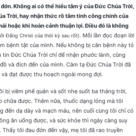
 đớn. Không ai có thể hiểu tâm ý của Đức Chúa Trời,
a Trời, hay nhận thức rõ tâm tính công chính của
ái hoặc khi hoàn cảnh thuận lợi. Điều đó là không
. Mỗi lần đọc đoạn lời
i Đấng Christ của thời kỳ sau rốt)
iệm bệnh tật của mình. Nếu không bị căn bệnh này tỏ
ầm tin Đức Chúa Trời chỉ để nhận phước lành, cũng
 đồ và đích đến của mình. Cảm tạ Đức Chúa Trời đã
y và đạt được thu hoạch ngoài mong đợi.
ôi bị viêm phế quản và sốt nhẹ suốt ba tháng trời,
o chữa được. Thêm nữa, thuốc dạng lỏng mà tôi
 đến dạ dày và mạch máu, nên cuối cùng tôi chỉ có
hông ăn uống được, và sức khỏe thì ngày càng suy
Thấy tôi đau đớn đến vậy, mẹ tôi đã rao truyền