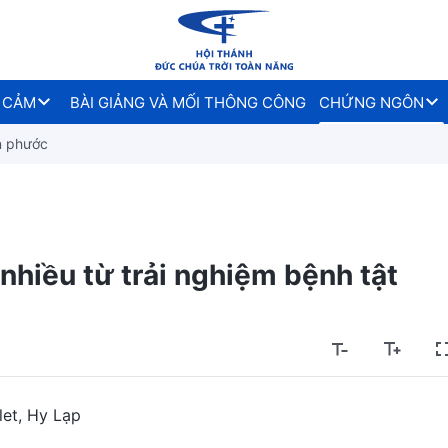
 CẢM
BÀI GIẢNG VÀ MỐI THÔNG CÔNG
CHỨNG NGÔN
n phước
 nhiều từ trải nghiệm bệnh tật
let, Hy Lạp