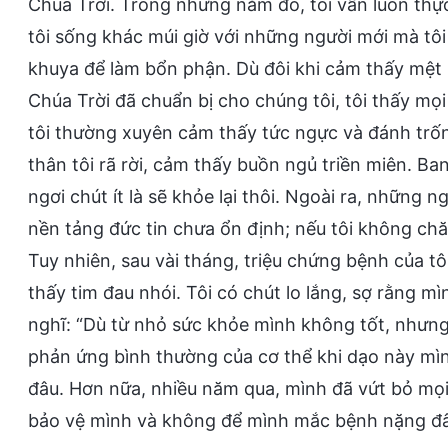
Chúa Trời. Trong những năm đó, tôi vẫn luôn thự
tôi sống khác múi giờ với những người mới mà tôi
khuya để làm bổn phận. Dù đôi khi cảm thấy mệt
Chúa Trời đã chuẩn bị cho chúng tôi, tôi thấy m
tôi thường xuyên cảm thấy tức ngực và đánh trốn
thân tôi rã rời, cảm thấy buồn ngủ triền miên. Ba
ngơi chút ít là sẽ khỏe lại thôi. Ngoài ra, những
nền tảng đức tin chưa ổn định; nếu tôi không chăm 
Tuy nhiên, sau vài tháng, triệu chứng bệnh của tôi
thấy tim đau nhói. Tôi có chút lo lắng, sợ rằng 
nghĩ: “Dù từ nhỏ sức khỏe mình không tốt, nhưng
phản ứng bình thường của cơ thể khi dạo này mì
đâu. Hơn nữa, nhiều năm qua, mình đã vứt bỏ mọ
bảo vệ mình và không để mình mắc bệnh nặng đâ