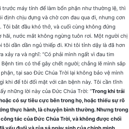
 trước máy tính để làm bổn phận như thường lệ, thì
ôi định chịu đựng và chờ cơn đau qua đi, nhưng cơn
. Tôi bắt đầu khó thở, và cuối cùng không đứng
ợ hãi, nước mắt không ngừng tuôn rơi. Một người chị
 tôi dần dần ngủ thiếp đi. Khi tôi tỉnh dậy là đã hơn
vừa xảy ra và nghĩ: “Có phải mình ngất vì đau tim
Bệnh tim có thể gây chết người; chẳng lẽ mình sắp
 phận, tại sao Đức Chúa Trời lại không bảo vệ mình
ì khi để tôi đối mặt với căn bệnh này. Tôi cần tĩnh
thấy những lời này của Đức Chúa Trời: “
Trong khi trải
hoặc có sự tiêu cực bên trong họ, hoặc thiếu sự rõ
ớng thực hành, là chuyện bình thường. Nhưng trong
o công tác của Đức Chúa Trời, và không được chối
ã yếu đuối và rủa sả ngày sinh của chính mình,