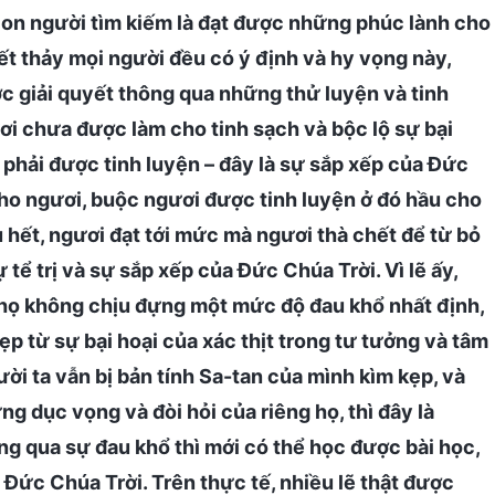
con người tìm kiếm là đạt được những phúc lành cho
Hết thảy mọi người đều có ý định và hy vọng này,
ợc giải quyết thông qua những thử luyện và tinh
i chưa được làm cho tinh sạch và bộc lộ sự bại
 phải được tinh luyện – đây là sự sắp xếp của Đức
ho ngươi, buộc ngươi được tinh luyện ở đó hầu cho
u hết, ngươi đạt tới mức mà ngươi thà chết để từ bỏ
tể trị và sự sắp xếp của Đức Chúa Trời. Vì lẽ ấy,
 họ không chịu đựng một mức độ đau khổ nhất định,
ẹp từ sự bại hoại của xác thịt trong tư tưởng và tâm
ời ta vẫn bị bản tính Sa-tan của mình kìm kẹp, và
 dục vọng và đòi hỏi của riêng họ, thì đây là
g qua sự đau khổ thì mới có thể học được bài học,
a Đức Chúa Trời. Trên thực tế, nhiều lẽ thật được