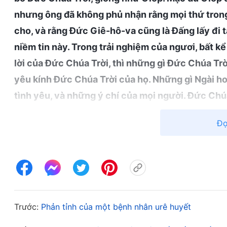
nhưng ông đã không phủ nhận rằng mọi thứ tron
cho, và rằng Đức Giê-hô-va cũng là Đấng lấy đi tất
niềm tin này. Trong trải nghiệm của ngươi, bất k
lời của Đức Chúa Trời, thì những gì Đức Chúa Trời 
yêu kính Đức Chúa Trời của họ. Những gì Ngài ho
tình yêu, và những ý chí của mọi người. Đức Chúa
không thể nhìn thấy điều đó, không thể cảm nhậ
Đọ
cần đến đức tin của ngươi. Đức tin của mọi người
thấy bằng mắt thường, và đức tin của ngươi cần
niệm của chính mình. Khi ngươi không có sự rõ r
hỏi ở ngươi là có đức tin, có một lập trường vữ
điểm này, Đức Chúa Trời đã xuất hiện và phán với 
Trước:
Phản tỉnh của một bệnh nhân urê huyết
ngươi mới có thể nhìn thấy Đức Chúa Trời, và khi
ngươi. Không có đức tin, Ngài không thể làm điều