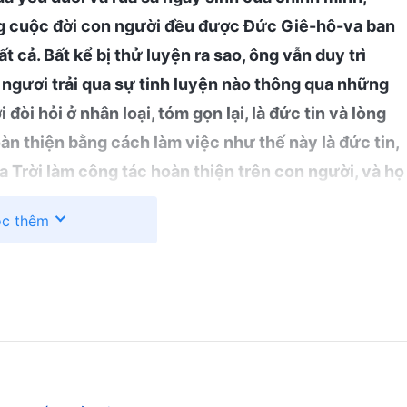
g cuộc đời con người đều được Đức Giê-hô-va ban
 cả. Bất kể bị thử luyện ra sao, ông vẫn duy trì
ể ngươi trải qua sự tinh luyện nào thông qua những
đòi hỏi ở nhân loại, tóm gọn lại, là đức tin và lòng
àn thiện bằng cách làm việc như thế này là đức tin,
 Trời làm công tác hoàn thiện trên con người, và họ
n được điều đó; trong những trường hợp như vậy thì
c thêm
 cần phải có khi điều gì đó không thể được nhìn
 phải có khi ngươi không thể buông bỏ các quan
àng về công tác của Đức Chúa Trời, điều được đòi
ng chắc và đứng vững làm chứng. Khi Gióp đạt đến
ông. Nghĩa là, chỉ từ bên trong đức tin của mình thì
 ngươi có đức tin thì Đức Chúa Trời sẽ hoàn thiện
 này. Đức Chúa Trời sẽ ban cho ngươi bất kỳ điều gì