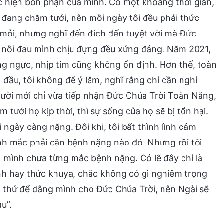
c hiện bổn phận của mình. Có một khoảng thời gian,
 đang chăm tưới, nên mỗi ngày tôi đều phải thức
 mỏi, nhưng nghĩ đến đích đến tuyệt vời mà Đức
ọi nỗi đau mình chịu đựng đều xứng đáng. Năm 2021,
g ngực, nhịp tim cũng không ổn định. Hơn thế, toàn
n đầu, tôi không để ý lắm, nghĩ rằng chỉ cần nghỉ
 người mới chỉ vừa tiếp nhận Đức Chúa Trời Toàn Năng,
tưới họ kịp thời, thì sự sống của họ sẽ bị tổn hại.
 ngày càng nặng. Đôi khi, tôi bất thình lình cảm
mình mắc phải căn bệnh nặng nào đó. Nhưng rồi tôi
 mình chưa từng mắc bệnh nặng. Có lẽ đây chỉ là
nh hay thức khuya, chắc không có gì nghiêm trọng
i thứ để dâng mình cho Đức Chúa Trời, nên Ngài sẽ
u”.