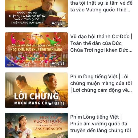
tha tội thật sự là tấm vé để
ta vào Vương quốc Thiên
Đàng hay sao?
13:34
Vũ đạo hội thánh Cơ Đốc |
Toàn thể dân của Đức
Chúa Trời ngợi khen Đức
Chúa Trời Toàn Năng |
Tiếng ngợi ca 2026
10:31
Phim lồng tiếng Việt | Lời
chứng muộn màng của tôi
| Lời chứng cảm động về
sự ăn năn
1:55:31
Phim Lồng tiếng Việt |
Phúc âm vương quốc đã
truyền đến làng chúng tôi