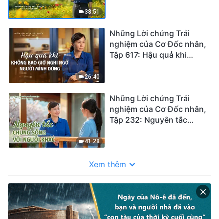
khi cởi bỏ lớp ngụy trang
38:51
Những Lời chứng Trải
nghiệm của Cơ Đốc nhân,
Tập 617: Hậu quả khi
không bao giờ nghi ngờ
người mình dùng
26:40
Những Lời chứng Trải
nghiệm của Cơ Đốc nhân,
Tập 232: Nguyên tắc
chung sống với người
khác
41:28
Xem thêm