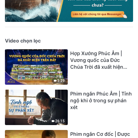
Video chọn lọc
Hợp Xướng Phúc Âm |
Vương quốc của Đức
Chúa Trời đã xuất hiện
trên đất | Tiếng ngợi ca
2026
5:29
Phim ngắn Phúc Âm | Tỉnh
ngộ khi ở trong sự phán
xét
26:15
Phim ngắn Cơ đốc | Được