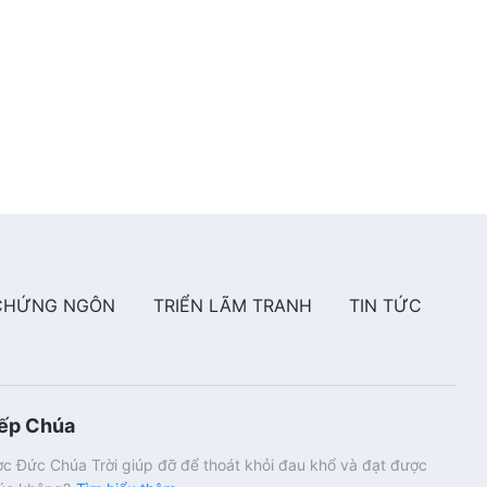
38:17
Những Lời chứng Trải nghiệm
của Cơ Đốc nhân, Tập 603: Việc
đón nhận sự chỉ dẫn và giúp đỡ
có ích cho tôi như thế nào
29:18
Những Lời chứng Trải nghiệm
của Cơ Đốc nhân, Tập 602: Tìm
kiếm nguyên tắc trong bổn phận
là rất quan trọng
38:42
Những Lời chứng Trải nghiệm
CHỨNG NGÔN
TRIỂN LÃM TRANH
TIN TỨC
của Cơ Đốc nhân, Tập 601: Tôi
đã thoát khỏi sự trói buộc của
lòng đố kỵ
32:18
Những Lời chứng Trải nghiệm
iếp Chúa
của Cơ Đốc nhân, Tập 600:
Quan điểm “Nữ nhân vì người
c Đức Chúa Trời giúp đỡ để thoát khỏi đau khổ và đạt được
mình thích mà điểm trang” có
38:56