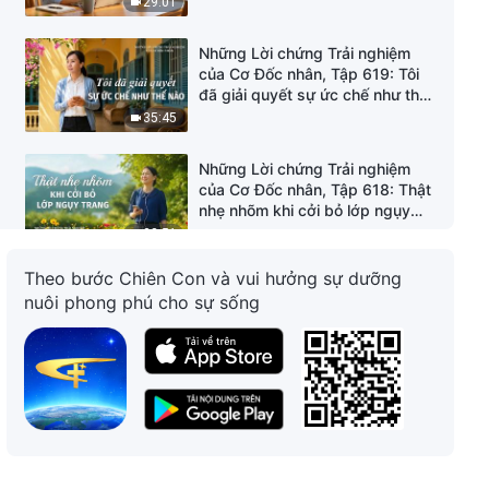
29:01
Những Lời chứng Trải nghiệm
của Cơ Đốc nhân, Tập 619: Tôi
đã giải quyết sự ức chế như thế
nào
35:45
Những Lời chứng Trải nghiệm
của Cơ Đốc nhân, Tập 618: Thật
nhẹ nhõm khi cởi bỏ lớp ngụy
trang
38:51
Theo bước Chiên Con và vui hưởng sự dưỡng
Những Lời chứng Trải nghiệm
nuôi phong phú cho sự sống
của Cơ Đốc nhân, Tập 617: Hậu
quả khi không bao giờ nghi ngờ
người mình dùng
26:40
Những Lời chứng Trải nghiệm
của Cơ Đốc nhân, Tập 232:
Nguyên tắc chung sống với
người khác
41:28