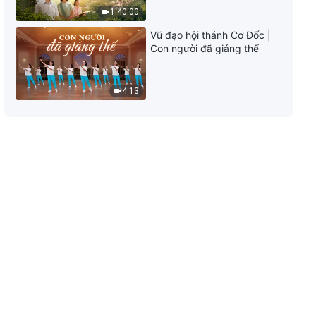
đường tắt thì không làm tốt bổn
1:40:00
phận
27:22
Vũ đạo hội thánh Cơ Đốc |
Con người đã giáng thế
Những Lời chứng Trải nghiệm
của Cơ Đốc nhân, Tập 607: Tôi
Không Còn Chùn Bước Trước
4:13
Những Khó Khăn
31:10
Những Lời chứng Trải nghiệm
của Cơ Đốc nhân, Tập 606: Lời
Đức Chúa Trời Đã Dẫn Dắt Tôi
Buông Bỏ Những Âu Lo
26:00
Những Lời chứng Trải nghiệm
của Cơ Đốc nhân, Tập 605: Tại
sao tôi sợ gánh vác trách nhiệm
trong bổn phận?
35:25
Những Lời chứng Trải nghiệm
của Cơ Đốc nhân, Tập 604: Một
chút nhận thức về cảm xúc tự ti