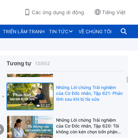
mãi bảo toàn bản thân thì không
thể làm tốt bổn phận
41:03
Các ứng dụng di động
Tiếng Việt
Những Lời chứng Trải nghiệm
của Cơ Đốc nhân, Tập 265: Tại
TRIỂN LÃM TRANH
TIN TỨC
VỀ CHÚNG TÔI
sao tôi không thể bình thản đón
nhận bổn phận
27:59
Những Lời chứng Trải nghiệm
của Cơ Đốc nhân, Tập 117: Tại
Tương tự
13
/
552
sao tôi kén chọn bổn phận
29:52
Những Lời chứng Trải nghiệm
của Cơ Đốc nhân, Tập 621: Phản
tỉnh sau khi bị tỉa sửa
33:27
Những Lời chứng Trải nghiệm
của Cơ Đốc nhân, Tập 620: Tôi
không còn kén chọn bổn phận
nữa