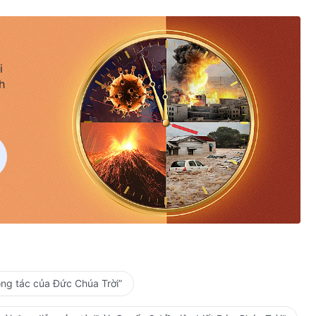
i
h
ông tác của Đức Chúa Trời”