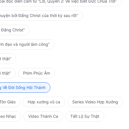
ài đọc diễn cảm từ “Lời, Quyển 2: Về việc biết Đức Chúa Trời”
uyện bởi Đấng Christ của thời kỳ sau rốt”
 Đấng Christ”
ãnh đạo và người làm công”
 thật”
 thật”
Phim Phúc Âm
g Về Đời Sống Hội Thánh
Tôn Giáo
Hợp xướng vũ ca
Series Video Hợp Xướng
deo Nhạc
Video Thánh Ca
Tiết Lộ Sự Thật