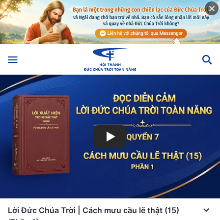
Lời Đức Chúa Trời | Cách mưu cầu lẽ thật (15)