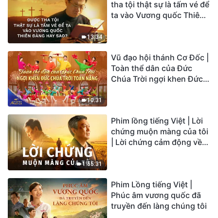
tha tội thật sự là tấm vé để
ta vào Vương quốc Thiên
Đàng hay sao?
13:34
Vũ đạo hội thánh Cơ Đốc |
Toàn thể dân của Đức
Chúa Trời ngợi khen Đức
Chúa Trời Toàn Năng |
Tiếng ngợi ca 2026
10:31
Phim lồng tiếng Việt | Lời
chứng muộn màng của tôi
| Lời chứng cảm động về
sự ăn năn
1:55:31
Phim Lồng tiếng Việt |
Phúc âm vương quốc đã
truyền đến làng chúng tôi