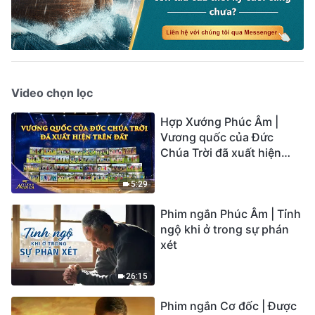
Video chọn lọc
Hợp Xướng Phúc Âm |
Vương quốc của Đức
Chúa Trời đã xuất hiện
trên đất | Tiếng ngợi ca
2026
5:29
Phim ngắn Phúc Âm | Tỉnh
ngộ khi ở trong sự phán
xét
26:15
Phim ngắn Cơ đốc | Được