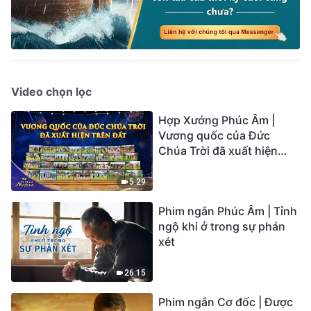
Video chọn lọc
Hợp Xướng Phúc Âm |
Vương quốc của Đức
Chúa Trời đã xuất hiện
trên đất | Tiếng ngợi ca
2026
5:29
Phim ngắn Phúc Âm | Tỉnh
ngộ khi ở trong sự phán
xét
26:15
Phim ngắn Cơ đốc | Được