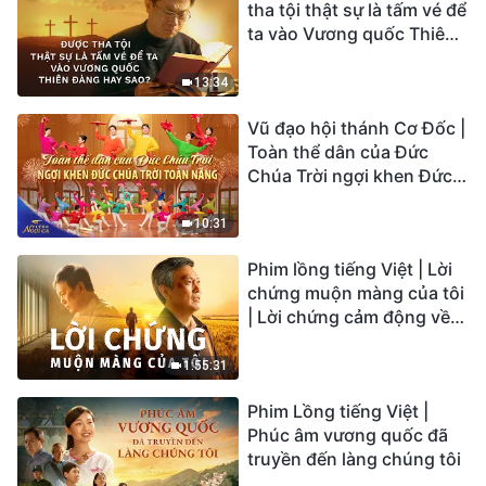
tha tội thật sự là tấm vé để
ta vào Vương quốc Thiên
Đàng hay sao?
13:34
Vũ đạo hội thánh Cơ Đốc |
Toàn thể dân của Đức
Chúa Trời ngợi khen Đức
Chúa Trời Toàn Năng |
Tiếng ngợi ca 2026
10:31
Phim lồng tiếng Việt | Lời
chứng muộn màng của tôi
| Lời chứng cảm động về
sự ăn năn
1:55:31
Phim Lồng tiếng Việt |
Phúc âm vương quốc đã
truyền đến làng chúng tôi