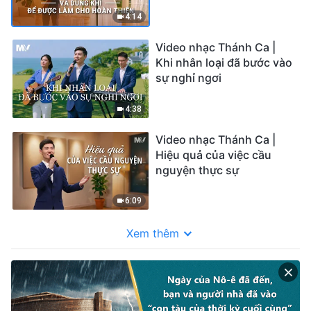
làm cho hoàn thiện
4:14
Video nhạc Thánh Ca |
Khi nhân loại đã bước vào
sự nghỉ ngơi
4:38
Video nhạc Thánh Ca |
Hiệu quả của việc cầu
nguyện thực sự
6:09
Xem thêm