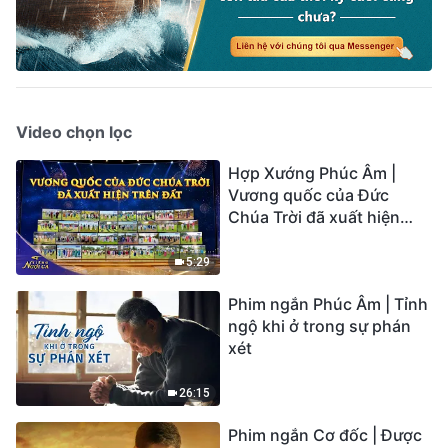
Video chọn lọc
Hợp Xướng Phúc Âm |
Vương quốc của Đức
Chúa Trời đã xuất hiện
trên đất | Tiếng ngợi ca
2026
5:29
Phim ngắn Phúc Âm | Tỉnh
ngộ khi ở trong sự phán
xét
26:15
Phim ngắn Cơ đốc | Được