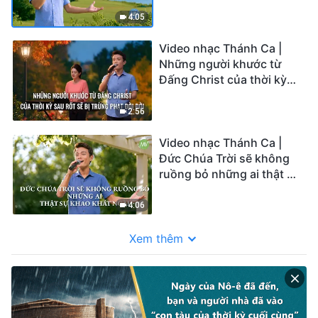
Đức Chúa Trời
4:05
Video nhạc Thánh Ca |
Những người khước từ
Đấng Christ của thời kỳ
sau rốt sẽ bị trừng phạt
đời đời
2:56
Video nhạc Thánh Ca |
Đức Chúa Trời sẽ không
ruồng bỏ những ai thật sự
khao khát Ngài
4:06
Xem thêm