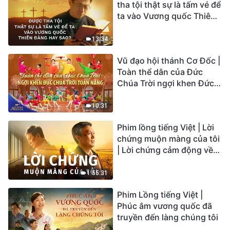
tha tội thật sự là tấm vé để
ta vào Vương quốc Thiên
Đàng hay sao?
13:34
Vũ đạo hội thánh Cơ Đốc |
Toàn thể dân của Đức
Chúa Trời ngợi khen Đức
Chúa Trời Toàn Năng |
Tiếng ngợi ca 2026
10:31
Phim lồng tiếng Việt | Lời
chứng muộn màng của tôi
| Lời chứng cảm động về
sự ăn năn
1:55:31
Phim Lồng tiếng Việt |
Phúc âm vương quốc đã
truyền đến làng chúng tôi