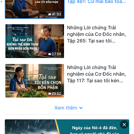
Tập 481: Cứ mãi bảo toàn
bản thân thì không thể
làm tốt bổn phận
41:03
Những Lời chứng Trải
nghiệm của Cơ Đốc nhân,
Tập 265: Tại sao tôi
không thể bình thản đón
nhận bổn phận
27:59
Những Lời chứng Trải
nghiệm của Cơ Đốc nhân,
Tập 117: Tại sao tôi kén
chọn bổn phận
29:52
Xem thêm