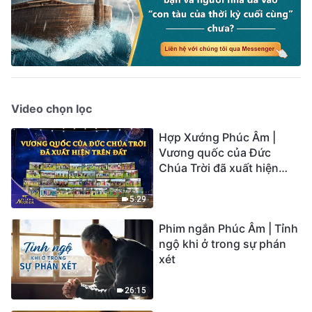
Video chọn lọc
Hợp Xướng Phúc Âm |
Vương quốc của Đức
Chúa Trời đã xuất hiện
trên đất | Tiếng ngợi ca
2026
5:29
Phim ngắn Phúc Âm | Tỉnh
ngộ khi ở trong sự phán
xét
26:15