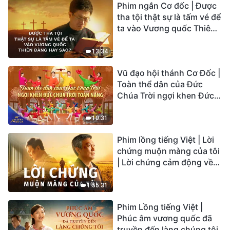
Phim ngắn Cơ đốc | Được
tha tội thật sự là tấm vé để
ta vào Vương quốc Thiên
Đàng hay sao?
13:34
Vũ đạo hội thánh Cơ Đốc |
Toàn thể dân của Đức
Chúa Trời ngợi khen Đức
Chúa Trời Toàn Năng |
Tiếng ngợi ca 2026
10:31
Phim lồng tiếng Việt | Lời
chứng muộn màng của tôi
| Lời chứng cảm động về
sự ăn năn
1:55:31
Phim Lồng tiếng Việt |
Phúc âm vương quốc đã
truyền đến làng chúng tôi