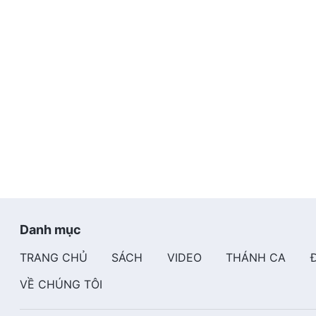
Như thể họ đều đã quên… Rằng mùa xuân mưa phùn liê
rằng mùa hạ trăm hoa đua nở, rằng mùa thu mùa màng 
rằng mùa đông lạnh lùng băng giá, nào ai hay biết…
Trên trời bồng bềnh mây trôi, dưới đất đại dương dậy 
những đứa con trai đang vẫy tay… Dân chúng nhún nh
Những thiên thần đang làm việc… Những thiên thần đ
Người người trên mặt đất đều hối hả, muôn vật trên mặ
Danh mục
TRANG CHỦ
SÁCH
VIDEO
THÁNH CA
VỀ CHÚNG TÔI