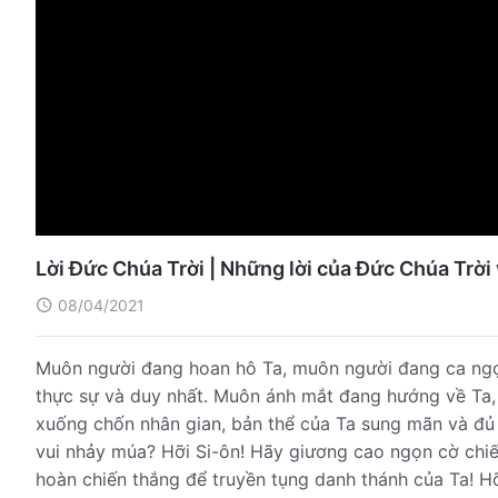
Lời Đức Chúa Trời | Những lời của Đức Chúa Trời 
08/04/2021
Muôn người đang hoan hô Ta, muôn người đang ca ngợ
thực sự và duy nhất. Muôn ánh mắt đang hướng về Ta,
xuống chốn nhân gian, bản thể của Ta sung mãn và đ
vui nhảy múa? Hỡi Si-ôn! Hãy giương cao ngọn cờ chiế
hoàn chiến thắng để truyền tụng danh thánh của Ta! H