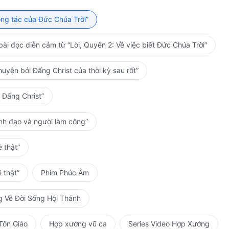
g đổi thay…
ông tác của Đức Chúa Trời”
y đổi…
ài đọc diễn cảm từ “Lời, Quyển 2: Về việc biết Đức Chúa Trời”
ì Ta!
uyện bởi Đấng Christ của thời kỳ sau rốt”
 và tiến lên nào!
 Đấng Christ”
ãnh đạo và người làm công”
 nói,
 thật”
 thật”
Phim Phúc Âm
g Về Đời Sống Hội Thánh
ng giãy giụa;
Tôn Giáo
Hợp xướng vũ ca
Series Video Hợp Xướng