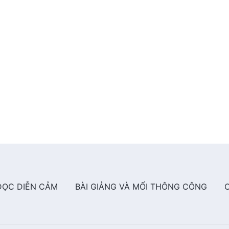
n miên,
bội thu,
sóng,
ảy theo nhịp múa…
ang cai quản…
t đất đang sinh sôi.
ĐỌC DIỄN CẢM
BÀI GIẢNG VÀ MỐI THÔNG CÔNG