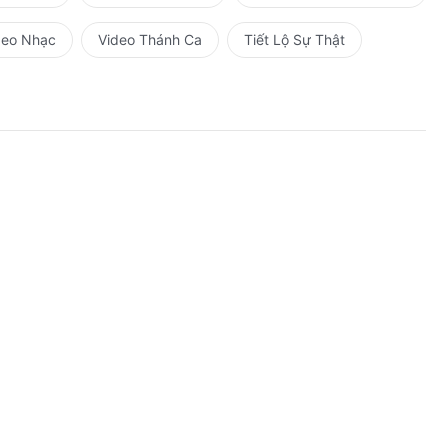
h;
deo Nhạc
Video Thánh Ca
Tiết Lộ Sự Thật
hổ, chẳng biết giấu mình vào đâu.
ứ,
hối lỗi?
n chẳng thể nào so sánh…