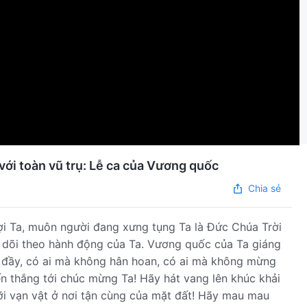
với toàn vũ trụ: Lễ ca của Vương quốc
Chia sẻ
i Ta, muôn người đang xưng tụng Ta là Đức Chúa Trời
 dõi theo hành động của Ta. Vương quốc của Ta giáng
ủ đầy, có ai mà không hân hoan, có ai mà không mừng
n thắng tới chúc mừng Ta! Hãy hát vang lên khúc khải
ỡi vạn vật ở nơi tận cùng của mặt đất! Hãy mau mau