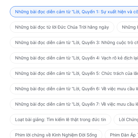
những ngọn núi đang đổi thay… Những dòng nước đan
Những bài đọc diễn cảm từ “Lời, Quyển 1: Sự xuất hiện và c
Loài người cũng đang đổi thay… Vạn vật đều đang tha
Những bài đọc từ lời Đức Chúa Trời hằng ngày
Những b
Hỡi những ngọn núi trầm mặc! Hãy đứng lên khiêu vũ v
Hỡi những dòng nước ngừng chảy! Nào hãy tuôn đi!
Những bài đọc diễn cảm từ “Lời, Quyển 3: Những cuộc trò ch
Hỡi những con người chìm trong mộng mị! Hãy thức tỉnh
Những bài đọc diễn cảm từ “Lời, Quyển 4: Vạch rõ kẻ địch lại
Ta đã đến đây… Ta đã là Vua…
Những bài đọc diễn cảm từ “Lời, Quyển 5: Chức trách của l
Loài người đã được tận mắt thấy Ta, tận tai nghe lời Ta
Những bài đọc diễn cảm từ “Lời, Quyển 6: Về việc mưu cầu lẽ
được tự mình trải nghiệm cuộc sống ở Vương quốc…
Những bài đọc diễn cảm từ “Lời, Quyển 7: Về việc mưu cầu lẽ
Ngọt ngào làm sao… Tốt lành làm sao…
Chẳng thể nào quên… Chẳng thể nào quên…
Loạt bài giảng: Tìm kiếm lẽ thật trong đức tin
Lời Chứn
Trong ngọn lửa thịnh nộ của Ta, con rồng lớn sắc đỏ đa
Phim lời chứng về Kinh Nghiệm Đời Sống
Phim Đàn Áp 