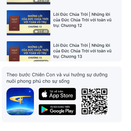
13:43
Lời Đức Chúa Trời | Những lời
của Đức Chúa Trời với toàn vũ
trụ: Chương 12
11:48
Lời Đức Chúa Trời | Những lời
của Đức Chúa Trời với toàn vũ
trụ: Chương 13
11:59
Theo bước Chiên Con và vui hưởng sự dưỡng
Lời Đức Chúa Trời | Những lời
nuôi phong phú cho sự sống
của Đức Chúa Trời với toàn vũ
trụ: Chương 14
11:39
Lời Đức Chúa Trời | Những lời
của Đức Chúa Trời với toàn vũ
trụ: Chương 15
15:08