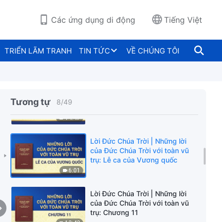
trụ: Chương 8
13:03
Các ứng dụng di động
Tiếng Việt
Lời Đức Chúa Trời | Những lời
của Đức Chúa Trời với toàn vũ
TRIỂN LÃM TRANH
TIN TỨC
VỀ CHÚNG TÔI
trụ: Chương 9
14:28
Lời Đức Chúa Trời | Những lời
của Đức Chúa Trời với toàn vũ
Tương tự
8
/
49
trụ: Chương 10
14:47
Lời Đức Chúa Trời | Những lời
của Đức Chúa Trời với toàn vũ
trụ: Lễ ca của Vương quốc
6:01
Lời Đức Chúa Trời | Những lời
của Đức Chúa Trời với toàn vũ
trụ: Chương 11