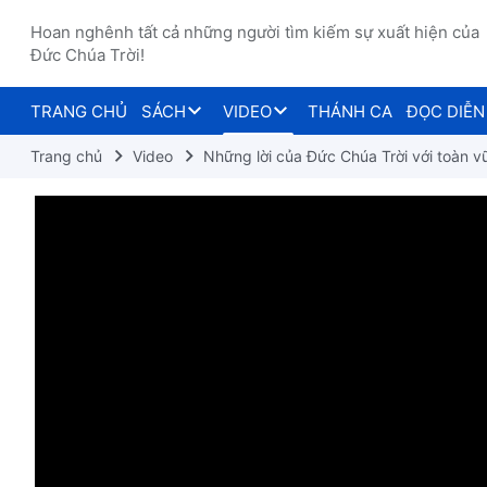
Hoan nghênh tất cả những người tìm kiếm sự xuất hiện của
Đức Chúa Trời!
TRANG CHỦ
SÁCH
VIDEO
THÁNH CA
ĐỌC DIỄN
Trang chủ
Video
Những lời của Đức Chúa Trời với toàn vũ