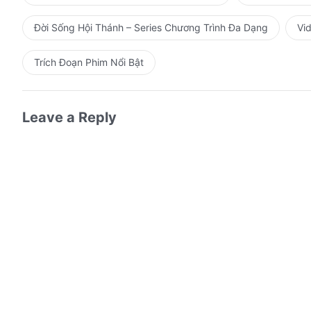
trong phán xét uy nghi của Ta, ma quỷ hiện nguyên hìn
Đời Sống Hội Thánh – Series Chương Trình Đa Dạng
Vi
trước lời nghiêm khắc của Ta, loài người vô cùng xấu 
Trích Đoạn Phim Nổi Bật
Nhớ lại họ đã từng chế nhạo, giễu cợt Ta trong quá kh
luôn thể hiện mình, luôn chống lại Ta,
Leave a Reply
hôm nay nhìn lại, ai mà không nhỏ lệ? Ai không ăn năn, 
Khắp thế giới và vũ trụ, ngập tràn tiếng khóc…
Ngập tràn tiếng reo vui… Ngập tràn cả tiếng cười…
Niềm hân hoan chẳng thể nào so sánh… Niềm hân hoa
Mưa nhỏ lất phất rơi… Tuyết dày giăng giăng bay…
Con người buồn vui lẫn lộn… Kẻ hạnh phúc cười…
Người rưng rưng khóc… Số lại hò reo…