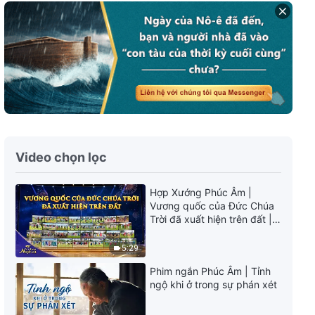
Lời Đức Chúa Trời | Những lời
của Đức Chúa Trời với toàn vũ
trụ: Chương 16
12:48
Lời Đức Chúa Trời | Những lời
của Đức Chúa Trời với toàn vũ
trụ: Chương 18
15:07
Video chọn lọc
Lời Đức Chúa Trời | Những lời
của Đức Chúa Trời với toàn vũ
Hợp Xướng Phúc Âm |
trụ: Chương 19
Vương quốc của Đức Chúa
13:45
Trời đã xuất hiện trên đất |
Tiếng ngợi ca 2026
Lời Đức Chúa Trời | Những lời
5:29
của Đức Chúa Trời với toàn vũ
trụ: Chương 20
Phim ngắn Phúc Âm | Tỉnh
ngộ khi ở trong sự phán xét
12:51