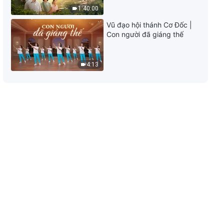
trụ: Chương 27
1:40:00
12:45
Vũ đạo hội thánh Cơ Đốc |
Con người đã giáng thế
Lời Đức Chúa Trời | Những lời
của Đức Chúa Trời với toàn vũ
trụ: Chương 28
4:13
13:41
Lời Đức Chúa Trời | Những lời
của Đức Chúa Trời với toàn vũ
trụ: Chương 29
13:51
Lời Đức Chúa Trời | Những lời
của Đức Chúa Trời với toàn vũ
trụ: Chương 37
9:20
Lời Đức Chúa Trời | Những lời
của Đức Chúa Trời với toàn vũ
trụ: Chương 39