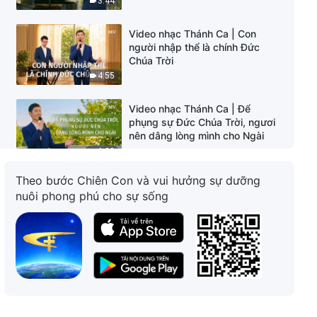
3:44
Video nhạc Thánh Ca | Con
người nhập thể là chính Đức
Chúa Trời
4:55
Video nhạc Thánh Ca | Để
phụng sự Đức Chúa Trời, ngươi
nên dâng lòng mình cho Ngài
6:32
Theo bước Chiên Con và vui hưởng sự dưỡng
Video nhạc Thánh Ca | Tình cảm
nuôi phong phú cho sự sống
và tình yêu này của Đức Chúa
Trời
3:55
Video nhạc Thánh Ca | Đi trên
con đường mưu cầu lẽ thật thì
có hy vọng được cứu rỗi
6:08