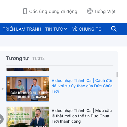
3:43
Các ứng dụng di động
Tiếng Việt
Video nhạc Thánh Ca | Làm bổn
phận là chuyện lớn hàng đầu
TRIỂN LÃM TRANH
TIN TỨC
VỀ CHÚNG TÔI
của đời người
3:36
Video nhạc Thánh Ca | Yêu cầu
và sự cảnh cáo của Đức Chúa
Tương tự
11
/
312
Trời đối với con người
5:21
Video nhạc Thánh Ca | Cách đối
đãi với sự ủy thác của Đức Chúa
Trời
4:04
Video nhạc Thánh Ca | Mưu cầu
lẽ thật mới có thể tin Đức Chúa
Trời thành công