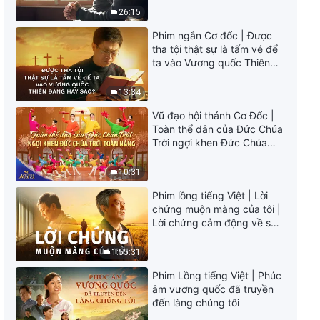
Video nhạc Thánh Ca | Nội tình
26:15
trong công tác quản lý con
người của Đức Chúa Trời
Phim ngắn Cơ đốc | Được
3:54
tha tội thật sự là tấm vé để
ta vào Vương quốc Thiên
Đàng hay sao?
Video nhạc Thánh Ca | Đức
Chúa Trời Toàn Năng là hậu
13:34
thuẫn của con người
Vũ đạo hội thánh Cơ Đốc |
3:48
Toàn thể dân của Đức Chúa
Trời ngợi khen Đức Chúa
Video nhạc Thánh Ca | Ngươi có
Trời Toàn Năng | Tiếng ngợi
thật sự tự tin để trở thành người
ca 2026
10:31
làm chứng cho Đức Chúa Trời
không?
Phim lồng tiếng Việt | Lời
2:59
chứng muộn màng của tôi |
Lời chứng cảm động về sự
Video nhạc Thánh Ca | Loài thọ
ăn năn
tạo phải thuận phục thẩm quyền
1:55:31
của Đức Chúa Trời
4:05
Phim Lồng tiếng Việt | Phúc
âm vương quốc đã truyền
đến làng chúng tôi
Video nhạc Thánh Ca | Những
người khước từ Đấng Christ của