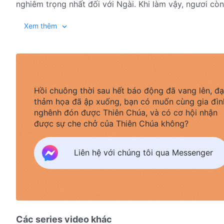
nghiêm trọng nhất đối với Ngài. Khi làm vậy, ngươi cò
người phải có được sự hiểu biết thấu đáo về cách tiếp 
Trích từ: Lời, Quyển 3 – Những cuộc trò chuyện bởi Đấng Ch
Xem thêm
thì họ nên hiểu rõ rằng Đức Chúa Trời giao phó sự ủy 
biệt từ Đức Chúa Trời, là chuyện vinh hiển nhất, mọi 
của chính mình cũng phải hoàn thành sự ủy thác của Đ
Hồi chuông thời sau hết báo động đã vang lên, đạ
thảm họa đã ập xuống, bạn có muốn cùng gia đìn
nghênh đón được Thiên Chúa, và có cơ hội nhận
được sự che chở của Thiên Chúa không?
Liên hệ với chúng tôi qua Messenger
Các series video khác