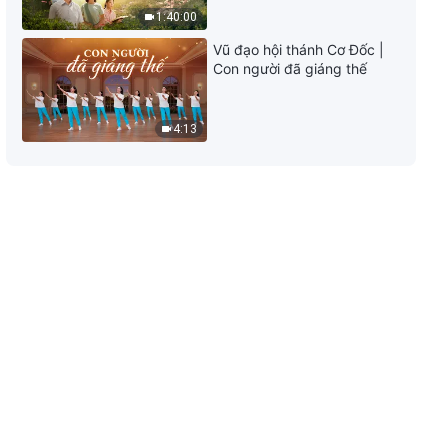
thời kỳ sau rốt sẽ bị trừng phạt
1:40:00
đời đời
2:56
Vũ đạo hội thánh Cơ Đốc |
Con người đã giáng thế
Video nhạc Thánh Ca | Đức
Chúa Trời sẽ không ruồng bỏ
những ai thật sự khao khát Ngài
4:13
4:06
Video nhạc Thánh Ca | Tất cả
những ai không thực hành lẽ thật
phải bị hủy diệt
4:33
Video nhạc Thánh Ca | Tâm tính
của Đức Chúa Trời thánh khiết
không chút tì vết
4:28
Video nhạc Thánh Ca | Phải tìm
con đường tương hợp với Đấng
Christ