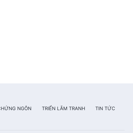
5:31
Video nhạc Thánh Ca | Đức tin
và sự thuận phục của Gióp được
nâng cao trong thử luyện
5:27
Video nhạc Thánh Ca | Dâng
lòng mình trước Đức Chúa Trời
nếu ngươi tin vào Ngài
4:16
Video nhạc Thánh Ca | Chỉ
những ai chấp nhận lẽ thật mới
có thể nghe tiếng Đức Chúa Trời
4:55
CHỨNG NGÔN
TRIỂN LÃM TRANH
TIN TỨC
Video nhạc Thánh Ca | Đấng
Christ chính là Đức Chúa Trời
thực tế
7:03