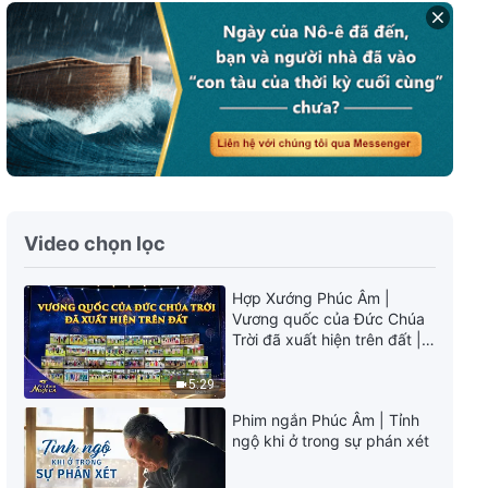
Video nhạc Thánh Ca | Ngươi
phải có sự quyết tâm và dũng
khí để được làm cho hoàn thiện
4:14
Video nhạc Thánh Ca | Khi nhân
loại đã bước vào sự nghỉ ngơi
4:38
Video chọn lọc
Video nhạc Thánh Ca | Hiệu quả
của việc cầu nguyện thực sự
Hợp Xướng Phúc Âm |
Vương quốc của Đức Chúa
6:09
Trời đã xuất hiện trên đất |
Tiếng ngợi ca 2026
Video nhạc Thánh Ca | Các
5:29
ngươi là những người sẽ nhận
được sản nghiệp của Đức Chúa
Phim ngắn Phúc Âm | Tỉnh
Trời
5:57
ngộ khi ở trong sự phán xét