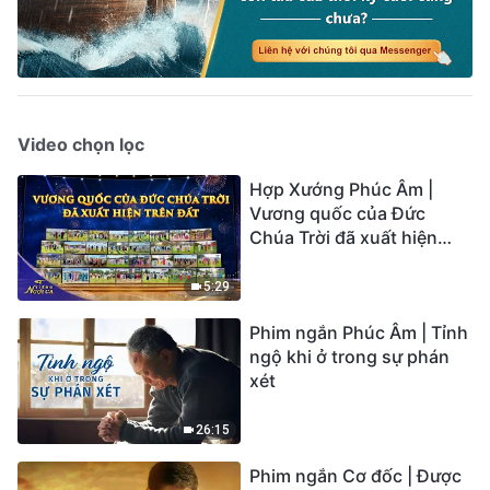
Video chọn lọc
Hợp Xướng Phúc Âm |
Vương quốc của Đức
Chúa Trời đã xuất hiện
trên đất | Tiếng ngợi ca
2026
5:29
Phim ngắn Phúc Âm | Tỉnh
ngộ khi ở trong sự phán
xét
26:15
Phim ngắn Cơ đốc | Được