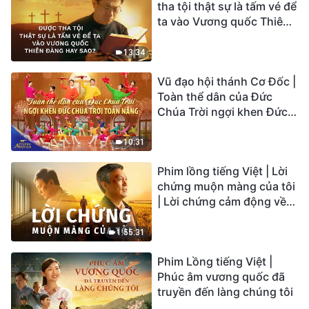
tha tội thật sự là tấm vé để
ta vào Vương quốc Thiên
Đàng hay sao?
13:34
Vũ đạo hội thánh Cơ Đốc |
Toàn thể dân của Đức
Chúa Trời ngợi khen Đức
Chúa Trời Toàn Năng |
Tiếng ngợi ca 2026
10:31
Phim lồng tiếng Việt | Lời
chứng muộn màng của tôi
| Lời chứng cảm động về
sự ăn năn
1:55:31
Phim Lồng tiếng Việt |
Phúc âm vương quốc đã
truyền đến làng chúng tôi