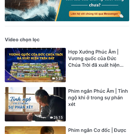
Video chọn lọc
Hợp Xướng Phúc Âm |
Vương quốc của Đức
Chúa Trời đã xuất hiện
trên đất | Tiếng ngợi ca
2026
5:29
Phim ngắn Phúc Âm | Tỉnh
ngộ khi ở trong sự phán
xét
26:15
Phim ngắn Cơ đốc | Được