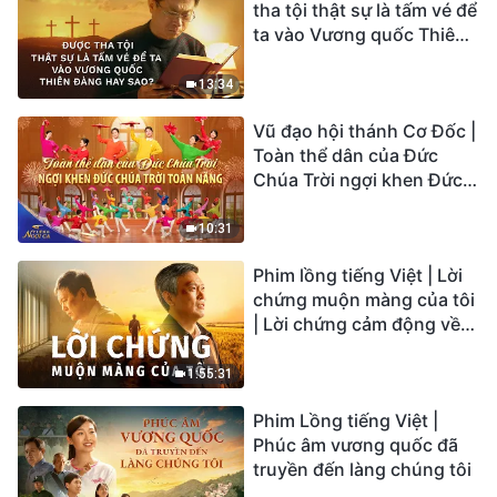
tha tội thật sự là tấm vé để
ta vào Vương quốc Thiên
Đàng hay sao?
13:34
Vũ đạo hội thánh Cơ Đốc |
Toàn thể dân của Đức
Chúa Trời ngợi khen Đức
Chúa Trời Toàn Năng |
Tiếng ngợi ca 2026
10:31
Phim lồng tiếng Việt | Lời
chứng muộn màng của tôi
| Lời chứng cảm động về
sự ăn năn
1:55:31
Phim Lồng tiếng Việt |
Phúc âm vương quốc đã
truyền đến làng chúng tôi