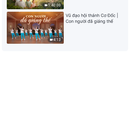
Chúa Trời với toàn vũ trụ:
1:40:00
Chương 6
25:28
Vũ đạo hội thánh Cơ Đốc |
Con người đã giáng thế
Lời Đức Chúa Trời | Diễn giải
những mầu nhiệm của lời Đức
Chúa Trời với toàn vũ trụ: Về
4:13
cuộc đời của Phi-e-rơ
20:57
Lời Đức Chúa Trời | Diễn giải
những mầu nhiệm của lời Đức
Chúa Trời với toàn vũ trụ:
Chương 8
14:10
Lời Đức Chúa Trời | Diễn giải
những mầu nhiệm của lời Đức
Chúa Trời với toàn vũ trụ:
Chương 9
22:28
Lời Đức Chúa Trời｜Diễn giải
những mầu nhiệm của lời Đức
Chúa Trời với toàn vũ trụ – Phụ