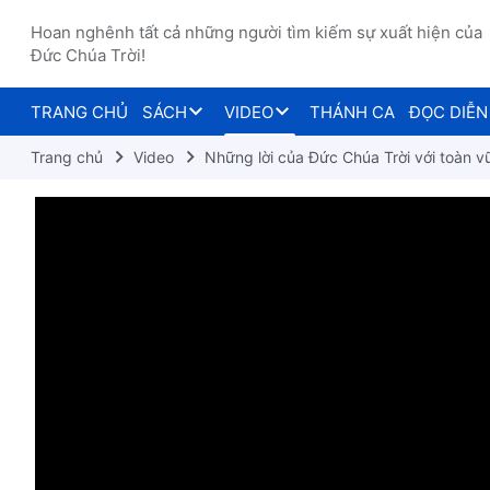
Hoan nghênh tất cả những người tìm kiếm sự xuất hiện của
Đức Chúa Trời!
TRANG CHỦ
SÁCH
VIDEO
THÁNH CA
ĐỌC DIỄN
Trang chủ
Video
Những lời của Đức Chúa Trời với toàn vũ