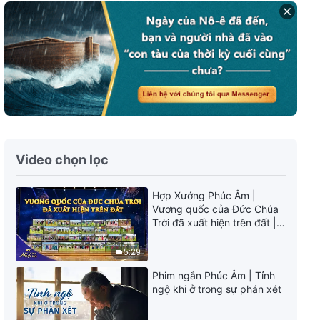
Lời Đức Chúa Trời | Những lời
của Đức Chúa Trời với toàn vũ
trụ: Chương 28
13:41
Lời Đức Chúa Trời | Những lời
của Đức Chúa Trời với toàn vũ
trụ: Chương 29
13:51
Video chọn lọc
Lời Đức Chúa Trời | Những lời
của Đức Chúa Trời với toàn vũ
Hợp Xướng Phúc Âm |
trụ: Chương 37
Vương quốc của Đức Chúa
9:20
Trời đã xuất hiện trên đất |
Tiếng ngợi ca 2026
Lời Đức Chúa Trời | Những lời
5:29
của Đức Chúa Trời với toàn vũ
trụ: Chương 39
Phim ngắn Phúc Âm | Tỉnh
ngộ khi ở trong sự phán xét
12:42