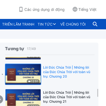
trụ: Chương 16
12:48
Các ứng dụng di động
Tiếng Việt
Lời Đức Chúa Trời | Những lời
của Đức Chúa Trời với toàn vũ
TRIỂN LÃM TRANH
TIN TỨC
VỀ CHÚNG TÔI
trụ: Chương 18
15:07
Lời Đức Chúa Trời | Những lời
của Đức Chúa Trời với toàn vũ
Tương tự
17
/
49
trụ: Chương 19
13:45
Lời Đức Chúa Trời | Những lời
của Đức Chúa Trời với toàn vũ
trụ: Chương 20
12:51
Lời Đức Chúa Trời | Những lời
của Đức Chúa Trời với toàn vũ
trụ: Chương 21