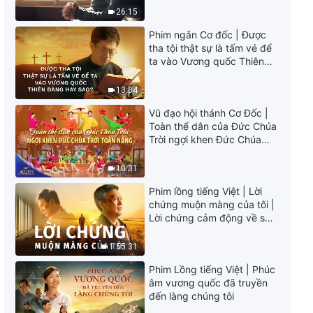
Lời Đức Chúa Trời | Những lời
26:15
của Đức Chúa Trời với toàn vũ
trụ: Chương 47
Phim ngắn Cơ đốc | Được
13:42
tha tội thật sự là tấm vé để
ta vào Vương quốc Thiên
Đàng hay sao?
Lời Đức Chúa Trời | Diễn giải
những mầu nhiệm của lời Đức
13:34
Chúa Trời với toàn vũ trụ:
Vũ đạo hội thánh Cơ Đốc |
Chương 1
19:00
Toàn thể dân của Đức Chúa
Trời ngợi khen Đức Chúa
Lời Đức Chúa Trời | Diễn giải
Trời Toàn Năng | Tiếng ngợi
những mầu nhiệm của lời Đức
ca 2026
10:31
Chúa Trời với toàn vũ trụ:
Chương 3
Phim lồng tiếng Việt | Lời
20:50
chứng muộn màng của tôi |
Lời chứng cảm động về sự
Lời Đức Chúa Trời | Diễn giải
ăn năn
những mầu nhiệm của lời Đức
1:55:31
Chúa Trời với toàn vũ trụ:
Chương 5
18:07
Phim Lồng tiếng Việt | Phúc
âm vương quốc đã truyền
đến làng chúng tôi
Lời Đức Chúa Trời | Diễn giải
những mầu nhiệm của lời Đức