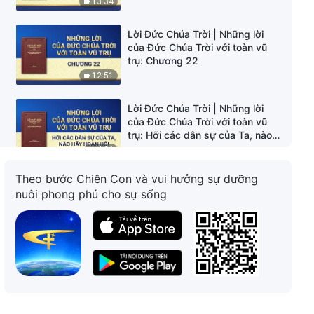
13:34
Lời Đức Chúa Trời | Những lời
của Đức Chúa Trời với toàn vũ
trụ: Chương 22
12:51
Lời Đức Chúa Trời | Những lời
của Đức Chúa Trời với toàn vũ
trụ: Hỡi các dân sự của Ta, nào
hãy hoan hô!
4:26
Theo bước Chiên Con và vui hưởng sự dưỡng
Lời Đức Chúa Trời | Những lời
nuôi phong phú cho sự sống
của Đức Chúa Trời với toàn vũ
trụ: Chương 26
12:07
Lời Đức Chúa Trời | Những lời
của Đức Chúa Trời với toàn vũ
trụ: Chương 27
12:45