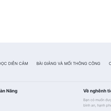
ĐỌC DIỄN CẢM
BÀI GIẢNG VÀ MỐI THÔNG CÔNG
oàn Năng
Về nghênh t
Bạn có muốn đượ
bình an, hạnh p