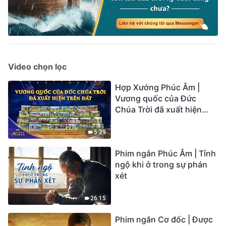
Video chọn lọc
Hợp Xướng Phúc Âm |
Vương quốc của Đức
Chúa Trời đã xuất hiện
trên đất | Tiếng ngợi ca
2026
5:29
Phim ngắn Phúc Âm | Tỉnh
ngộ khi ở trong sự phán
xét
26:15
Phim ngắn Cơ đốc | Được