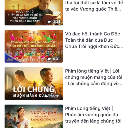
tha tội thật sự là tấm vé để
ta vào Vương quốc Thiên
Đàng hay sao?
13:34
Vũ đạo hội thánh Cơ Đốc |
Toàn thể dân của Đức
Chúa Trời ngợi khen Đức
Chúa Trời Toàn Năng |
Tiếng ngợi ca 2026
10:31
Phim lồng tiếng Việt | Lời
chứng muộn màng của tôi
| Lời chứng cảm động về
sự ăn năn
1:55:31
Phim Lồng tiếng Việt |
Phúc âm vương quốc đã
truyền đến làng chúng tôi