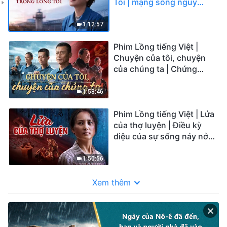
Tôi | mạng sống nguy
kịch, cô đã làm chứng cho
​một phép lạ thực sự!
1:12:57
Phim Lồng tiếng Việt |
Chuyện của tôi, chuyện
của chúng ta | Chứng
ngôn đức tin trong các
nhà tù của ĐCSTQ
1:58:46
Phim Lồng tiếng Việt | Lửa
của thợ luyện | Điều kỳ
diệu của sự sống nảy nở
trong ngục quỷ
1:50:56
Xem thêm