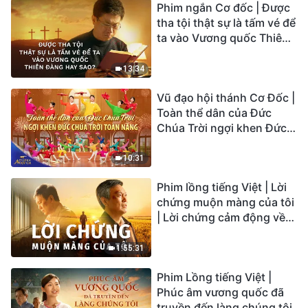
Phim ngắn Cơ đốc | Được
tha tội thật sự là tấm vé để
ta vào Vương quốc Thiên
Đàng hay sao?
13:34
Vũ đạo hội thánh Cơ Đốc |
Toàn thể dân của Đức
Chúa Trời ngợi khen Đức
Chúa Trời Toàn Năng |
Tiếng ngợi ca 2026
10:31
Phim lồng tiếng Việt | Lời
chứng muộn màng của tôi
| Lời chứng cảm động về
sự ăn năn
1:55:31
Phim Lồng tiếng Việt |
Phúc âm vương quốc đã
truyền đến làng chúng tôi