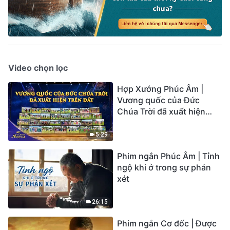
Video chọn lọc
Hợp Xướng Phúc Âm |
Vương quốc của Đức
Chúa Trời đã xuất hiện
trên đất | Tiếng ngợi ca
2026
5:29
Phim ngắn Phúc Âm | Tỉnh
ngộ khi ở trong sự phán
xét
26:15
Phim ngắn Cơ đốc | Được