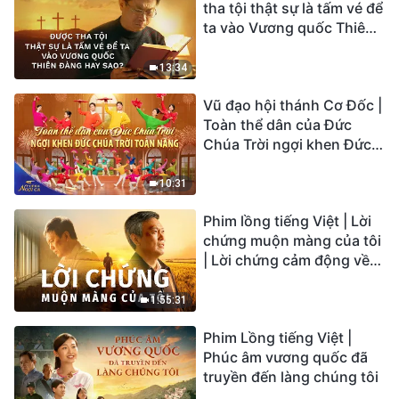
tha tội thật sự là tấm vé để
ta vào Vương quốc Thiên
Đàng hay sao?
13:34
Vũ đạo hội thánh Cơ Đốc |
Toàn thể dân của Đức
Chúa Trời ngợi khen Đức
Chúa Trời Toàn Năng |
Tiếng ngợi ca 2026
10:31
Phim lồng tiếng Việt | Lời
chứng muộn màng của tôi
| Lời chứng cảm động về
sự ăn năn
1:55:31
Phim Lồng tiếng Việt |
Phúc âm vương quốc đã
truyền đến làng chúng tôi