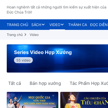
Hoan nghênh tất cả những người tìm kiếm sự xuất hiện của
Đức Chúa Trời!
TRANG CHỦ
SÁCH
VIDEO
THÁNH CA
ĐỌC DIỄN
Trang chủ
Video
Series Video Hợp Xướng
55 video
Tất cả
Bản hợp xướng
Tác Phẩm Hợp Xư