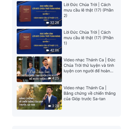
Lời Đức Chúa Trời | Cách
mưu cầu lẽ thật (17) (Phần
2)
32:28
Lời Đức Chúa Trời | Cách
mưu cầu lẽ thật (17) (Phần
1)
42:06
Video nhạc Thánh Ca | Đức
Chúa Trời thử luyện và tinh
luyện con người để hoàn
thiện họ
4:25
Video nhạc Thánh Ca |
Bằng chứng về chiến thắng
của Gióp trước Sa-tan
3:28