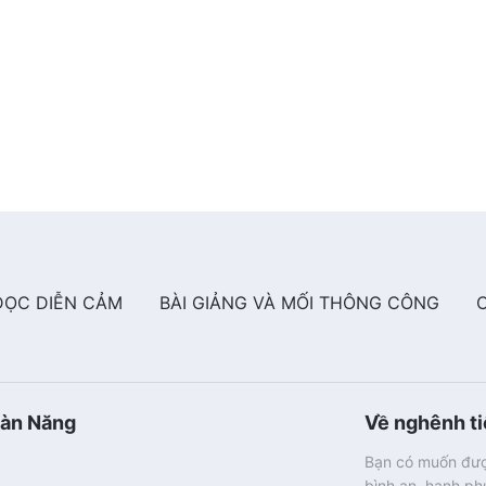
ĐỌC DIỄN CẢM
BÀI GIẢNG VÀ MỐI THÔNG CÔNG
oàn Năng
Về nghênh t
Bạn có muốn đượ
bình an, hạnh p