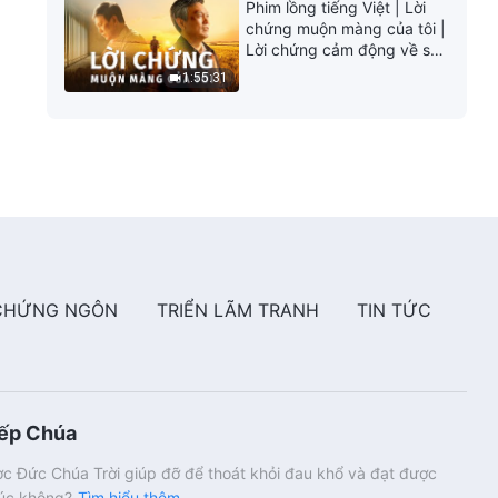
Phim lồng tiếng Việt | Lời
chứng muộn màng của tôi |
Lời chứng cảm động về sự
ăn năn
1:55:31
CHỨNG NGÔN
TRIỂN LÃM TRANH
TIN TỨC
iếp Chúa
c Đức Chúa Trời giúp đỡ để thoát khỏi đau khổ và đạt được
húc không?
Tìm hiểu thêm