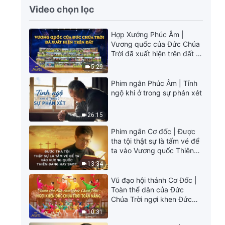
Video chọn lọc
Hợp Xướng Phúc Âm |
Vương quốc của Đức Chúa
Trời đã xuất hiện trên đất |
Tiếng ngợi ca 2026
5:29
Phim ngắn Phúc Âm | Tỉnh
ngộ khi ở trong sự phán xét
26:15
Phim ngắn Cơ đốc | Được
tha tội thật sự là tấm vé để
ta vào Vương quốc Thiên
Đàng hay sao?
13:34
Vũ đạo hội thánh Cơ Đốc |
Toàn thể dân của Đức
Chúa Trời ngợi khen Đức
Chúa Trời Toàn Năng |
10:31
Tiếng ngợi ca 2026