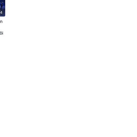
54
ện
ôi